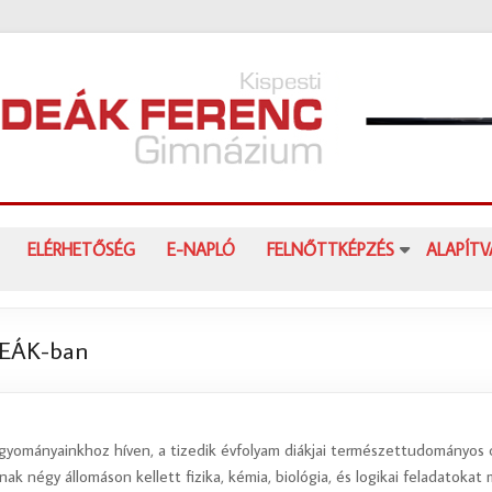
ELÉRHETŐSÉG
E-NAPLÓ
FELNŐTTKÉPZÉS
ALAPÍT
DEÁK-ban
agyományainkhoz híven, a tizedik évfolyam diákjai természettudományo
ak négy állomáson kellett fizika, kémia, biológia, és logikai feladatoka