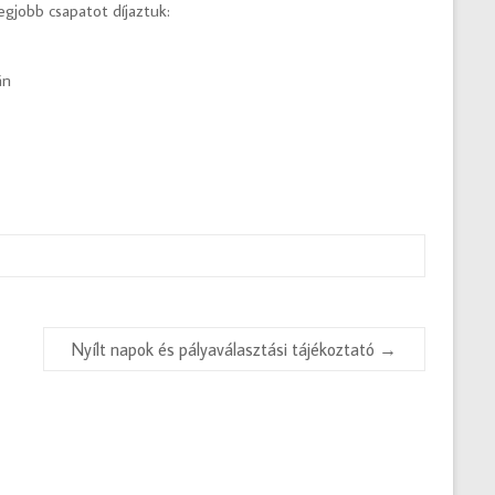
gjobb csapatot díjaztuk:
án
Nyílt napok és pályaválasztási tájékoztató
→