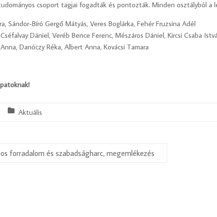
dományos csoport tagjai fogadták és pontozták. Minden osztályból a le
a, Sándor-Bíró Gergő Mátyás, Veres Boglárka, Fehér Fruzsina Adél
a, Cséfalvay Dániel, Veréb Bence Ferenc, Mészáros Dániel, Kircsi Csaba Istv
nna, Danóczy Réka, Albert Anna, Kovácsi Tamara
apatoknak!
Aktuális
os forradalom és szabadságharc, megemlékezés