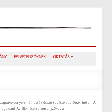
Kisp
Deá
Fere
Gim
Kispesti
VÁNY
FELVÉTELIZŐKNEK
OKTATÁS
Deák
Ferenc
Gimnázi
s csapatversenyen mérhették össze tudásukat a Deák-héten. A
t megoldani. Az állomáson a versenyzőket a