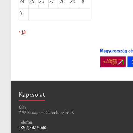
24
25
26
27
28
29
30
31
« júl
Kapcsolat
Cím
1192 Budapest, Gutenberg krt. 6
Telefon
+36(1)347 9040