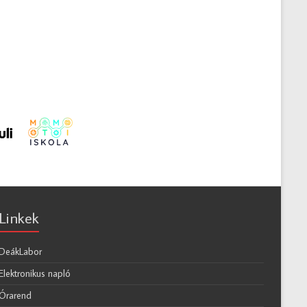
Linkek
DeákLabor
Elektronikus napló
Órarend