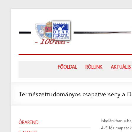
Skip
to
content
FŐOLDAL
RÓLUNK
AKTUÁLIS
Természettudományos csapatverseny a 
Iskolánkban a h
ÓRAREND
4-5 fős csapatokn