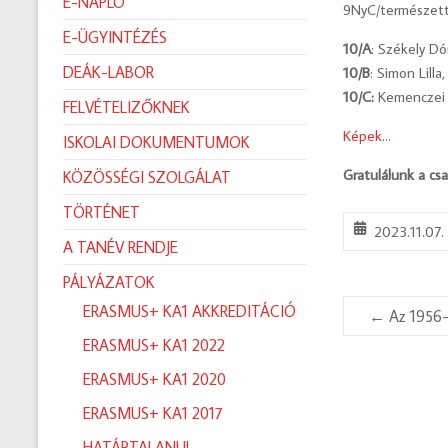
E-NAPLÓ
9NyC/természettu
E-ÜGYINTÉZÉS
10/A
:
Székely Dór
DEÁK-LABOR
10/B
: Simon Lill
10/C:
Kemenczei A
FELVÉTELIZŐKNEK
Képek…
ISKOLAI DOKUMENTUMOK
Gratulálunk a cs
KÖZÖSSÉGI SZOLGÁLAT
TÖRTÉNET
2023.11.07.
A TANÉV RENDJE
PÁLYÁZATOK
ERASMUS+ KA1 AKKREDITÁCIÓ
←
Az 1956-
ERASMUS+ KA1 2022
ERASMUS+ KA1 2020
ERASMUS+ KA1 2017
HATÁRTALANUL