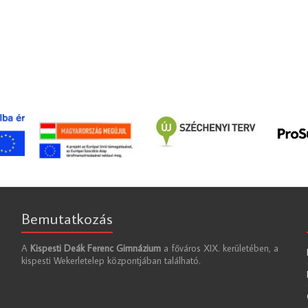
Bemutatkozás
A
Kispesti Deák Ferenc Gimnázium
a főváros XIX. kerületében, a
kispesti Wekerletelep központjában található.