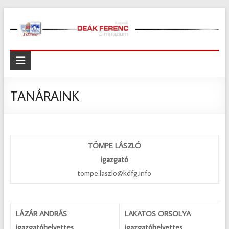
Skip
to
content
Kispesti
Deák
Ferenc
TANÁRAINK
Gimnázium
Kispesti
Deák
TÖMPE LÁSZLÓ
Ferenc
igazgató
Gimnázium
tompe.laszlo@kdfg.info
LÁZÁR ANDRÁS
LAKATOS ORSOLYA
igazgatóhelyettes
igazgatóhelyettes