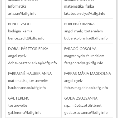
informatika
matematika, fizika
aslazar@kdfg.info
lakatos.orsolya@kdfg.info
BENCE ZSOLT
BUBENKÓ BIANKA
biológia, kémia
angol nyelv, történelem
bence.zsolt@kdfg.info
bubenko.bianka@kdfg.info
DOBAI-PÁSZTOR ERIKA
FARAGÓ ORSOLYA
angol nyelv
magyar nyelv és irodalom
dobai-pasztor.erika@kdfg.info
faragoorsolya@kdfg.info
FARKASNÉ HAUBER ANNA
FARKAS MÁRIA MAGDOLNA
matematika, testnevelés
angol nyelv
hauber.anna@kdfg.info
farkas.magdolna@kdfg.info
GÁL FERENC
GODA ZSUZSANNA
testnevelés
rajz, művészettörténet
gal.ferenc@kdfg.info
goda.zsuzsanna@kdfg.info