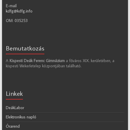
E-mail
kdfg@kdfg.info
OM
:
035253
Bemutatkozás
A
Kispesti Deák Ferenc Gimnázium
a főváros XIX. kerületében, a
kispesti Wekerletelep központjában található.
Linkek
DeákLabor
Elektronikus napló
Órarend