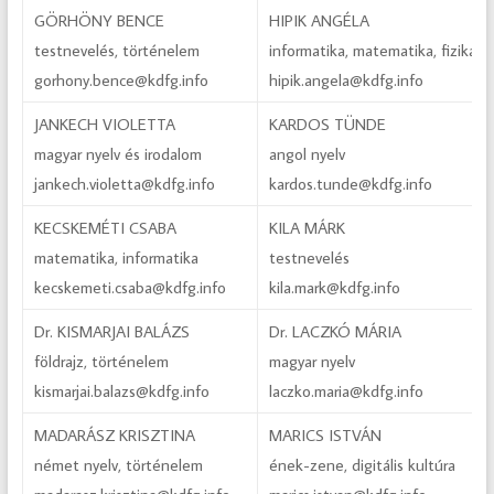
GÖRHÖNY BENCE
HIPIK ANGÉLA
testnevelés, történelem
informatika, matematika, fizika
gorhony.bence@kdfg.info
hipik.angela@kdfg.info
JANKECH VIOLETTA
KARDOS TÜNDE
magyar nyelv és irodalom
angol nyelv
jankech.violetta@kdfg.info
kardos.tunde@kdfg.info
KECSKEMÉTI CSABA
KILA MÁRK
matematika, informatika
testnevelés
kecskemeti.csaba@kdfg.info
kila.mark@kdfg.info
Dr. KISMARJAI BALÁZS
Dr. LACZKÓ MÁRIA
földrajz, történelem
magyar nyelv
kismarjai.balazs@kdfg.info
laczko.maria@kdfg.info
MADARÁSZ KRISZTINA
MARICS ISTVÁN
német nyelv, történelem
ének-zene, digitális kultúra