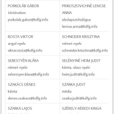
PORKOLÁB GÁBOR
PRIKOSZOVICHNÉ LENCSE
történelem
ANNA
porkolab.gabor@kdfg.info
iskolapszichológus
lencse.anna@kdfg.info
ROSTA VIKTOR
SCHNEIDER KRISZTINA
angol nyelv
német nyelv
viktor.rosta@kdfg.info
schneider.krisztina@kdfg.info
SEBESTYÉN KLÁRA
SELÉNYINÉ HEIM JUDIT
német nyelv
kémia, olasz nyelv
sebestyen.klara@kdfg.info
heim.judit@kdfg.info
SZAKÁCS DÉNES
SZARKA JUDIT
kémia
média
denes.szakacs@kdfg.info
szarka.judit@kdfg.info
SZARKA LAJOS
SZÉKELY-KÉKEDI KINGA