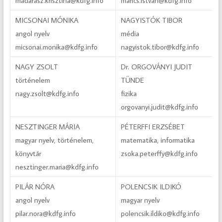
madarasz.krisztina@kdfg.info
marics.istvan@kdfg.info
MICSONAI MÓNIKA
NAGYISTÓK TIBOR
angol nyelv
média
micsonai.monika@kdfg.info
nagyistok.tibor@kdfg.info
NAGY ZSOLT
Dr. ORGOVÁNYI JUDIT
történelem
TÜNDE
nagy.zsolt@kdfg.info
fizika
orgovanyi.judit@kdfg.info
NESZTINGER MÁRIA
PÉTERFFI ERZSÉBET
magyar nyelv, történelem,
matematika, informatika
könyvtár
zsoka.peterffy@kdfg.info
nesztinger.maria@kdfg.info
PILÁR NÓRA
POLENCSIK ILDIKÓ
angol nyelv
magyar nyelv
pilar.nora@kdfg.info
polencsik.ildiko@kdfg.info