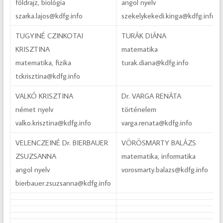
földrajz, biológia
angol nyelv
szarka.lajos@kdfg.info
szekelykekedi.kinga@kdfg.info
TUGYINÉ CZINKOTAI
TURÁK DIÁNA
KRISZTINA
matematika
matematika, fizika
turak.diana@kdfg.info
tckrisztina@kdfg.info
VALKÓ KRISZTINA
Dr. VARGA RENÁTA
német nyelv
történelem
valko.krisztina@kdfg.info
varga.renata@kdfg.info
VELENCZEINÉ Dr. BIERBAUER
VÖRÖSMARTY BALÁZS
ZSUZSANNA
matematika, informatika
angol nyelv
vorosmarty.balazs@kdfg.info
bierbauer.zsuzsanna@kdfg.info