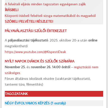
A felvételi eljárás minden tagozaton egységesen zajlik
ÍRÁSBELI
Központi írásbeli felvételi vizsga matematikából és magyarból
SZÓBELI FELVÉTELI RÉSZLETEI
PÁLYAVÁLASZTÁSI SZÜLŐI ÉRTEKEZLET
A
pályaválasztási tájékoztató
: 2025. október 20-a után
online
megtekinthető
https://www.youtube.com/@KispestiDeak
NYÍLT NAPOK DIÁKOK ÉS SZÜLŐK SZÁMÁRA
November 25.
és
november 26.
14:00 órától
–
regisztráció nem
szükséges
Fórum általános iskolások részére (szaktanári tájékoztató,
tantermi túra, filmvetítés)
TAGOZATAINK
NÉGY ÉVFOLYAMOS KÉPZÉS (1 osztály)