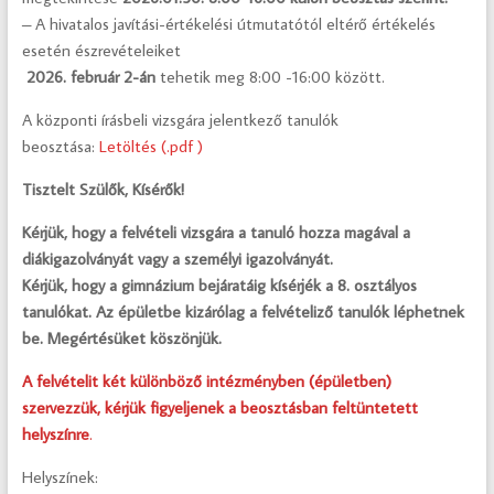
– A hivatalos javítási-értékelési útmutatótól eltérő értékelés
esetén észrevételeiket
2026. február 2-án
tehetik meg 8:00 -16:00 között.
A központi írásbeli vizsgára jelentkező tanulók
beosztása:
Letöltés (.pdf )
Tisztelt Szülők, Kísérők!
Kérjük, hogy a felvételi vizsgára a tanuló hozza magával a
diákigazolványát vagy a személyi igazolványát.
Kérjük, hogy a gimnázium bejáratáig kísérjék a 8. osztályos
tanulókat. Az épületbe kizárólag a felvételiző tanulók léphetnek
be. Megértésüket köszönjük.
A felvételit két különböző intézményben (épületben)
szervezzük, kérjük figyeljenek a beosztásban feltüntetett
helyszínre
.
Helyszínek: