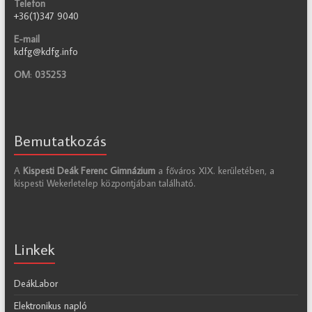
Telefon
+36(1)347 9040
E-mail
kdfg@kdfg.info
OM
:
035253
Bemutatkozás
A
Kispesti Deák Ferenc Gimnázium
a főváros XIX. kerületében, a
kispesti Wekerletelep központjában található.
Linkek
DeákLabor
Elektronikus napló