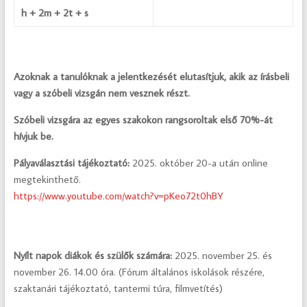
h + 2m + 2t + s
Azoknak a tanulóknak a jelentkezését elutasítjuk, akik az írásbeli
vagy a szóbeli vizsgán nem vesznek részt.
Szóbeli vizsgára az egyes szakokon rangsoroltak első 70%-át
hívjuk be.
Pályaválasztási tájékoztató:
2025. október 20-a után online
megtekinthető.
https://www.youtube.com/watch?v=pKeo72t0hBY
Nyílt napok diákok és szülők számára:
2025. november 25. és
november 26. 14.00 óra. (Fórum általános iskolások részére,
szaktanári tájékoztató, tantermi túra, filmvetítés)