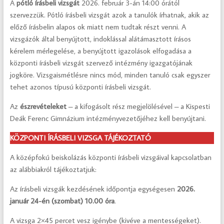
A
pótló írásbeli vizsgát
2026. február 3-án 14:00 órától
szervezzük. Pótló írásbeli vizsgát azok a tanulók írhatnak, akik az
előző írásbelin alapos ok miatt nem tudtak részt venni. A
vizsgázók által benyújtott, indoklással alátámasztott írásos
kérelem mérlegelése, a benyújtott igazolások elfogadása a
központi írásbeli vizsgát szervező intézmény igazgatójának
jogköre. Vizsgaismétlésre nincs mód, minden tanuló csak egyszer
tehet azonos típusú központi írásbeli vizsgát.
Az
észrevételeket
– a kifogásolt rész megjelölésével – a Kispesti
Deák Ferenc Gimnázium intézményvezetőjéhez kell benyújtani.
KÖZPONTI ÍRÁSBELI VIZSGA TÁJÉKOZTATÓ
A középfokú beiskolázás központi írásbeli vizsgáival kapcsolatban
az alábbiakról tájékoztatjuk:
Az írásbeli vizsgák kezdésének időpontja egységesen
2026.
január 24-én (szombat) 10.00 óra
.
A vizsga 2×45 percet vesz igénybe (kivéve a mentességeket).