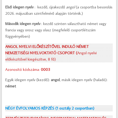
Első idegen nyelv
: kezdő, újrakezdő
angol
(a csoportba besorolás
2026. májusában szintfelmérő alapján történik.)
Második idegen nyelv
: kezdő szinten választható német vagy
francia vagy orosz vagy olasz (megfelelő csoportlétszám
függvényében)
ANGOL NYELVI ELŐKÉSZÍTŐVEL INDULÓ
NÉMET
NEMZETISÉGI NYELVOKTATÓ CSOPORT (
Angol nyelvi
előkészítővel kiegészítve, 8 fő)
Azonosító kódszáma:
0003
Egyik idegen nyelv (kezdő):
angol
, másik idegen nyelv (haladó):
német
NÉGY ÉVFOLYAMOS KÉPZÉS (1 osztály 2 csoportban)