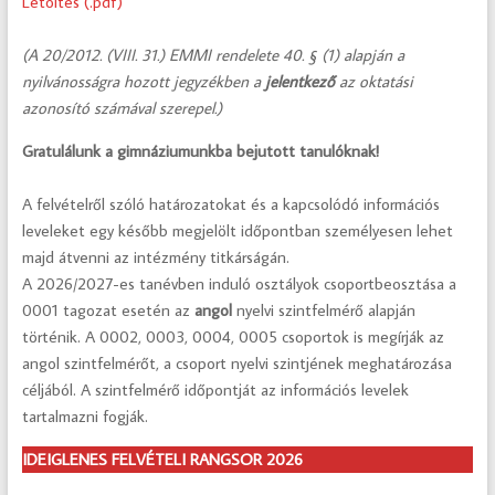
Letöltés (.pdf)
(A 20/2012. (VIII. 31.) EMMI rendelete 40. § (1) alapján a
nyilvánosságra hozott jegyzékben a
jelentkező
az oktatási
azonosító számával szerepel.)
Gratulálunk a gimnáziumunkba bejutott tanulóknak!
A felvételről szóló határozatokat és a kapcsolódó információs
leveleket egy később megjelölt időpontban személyesen lehet
majd átvenni az intézmény titkárságán.
A 2026/2027-es tanévben induló osztályok csoportbeosztása a
0001 tagozat esetén az
angol
nyelvi szintfelmérő alapján
történik. A 0002, 0003, 0004, 0005 csoportok is megírják az
angol szintfelmérőt, a csoport nyelvi szintjének meghatározása
céljából. A szintfelmérő időpontját az információs levelek
tartalmazni fogják.
IDEIGLENES FELVÉTELI RANGSOR 2026