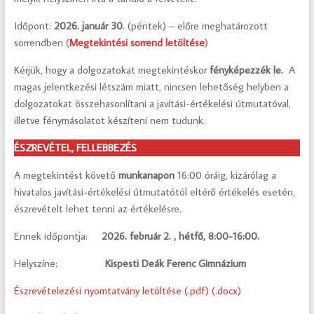
Időpont:
2026. január 30
. (péntek) – előre meghatározott
sorrendben (
Megtekintési sorrend letöltése
)
Kérjük, hogy a dolgozatokat megtekintéskor
fényképezzék le.
A
magas jelentkezési létszám miatt, nincsen lehetőség helyben a
dolgozatokat összehasonlítani a javítási-értékelési útmutatóval,
illetve fénymásolatot készíteni nem tudunk.
ÉSZREVÉTEL, FELLEBBEZÉS
A megtekintést követő
munkanapon
16:00 óráig, kizárólag a
hivatalos javítási-értékelési útmutatótól eltérő értékelés esetén,
észrevételt lehet tenni az értékelésre.
Ennek időpontja:
2026. február 2. , hétfő, 8:00-16:00.
Helyszíne:
Kispesti Deák Ferenc Gimnázium
Észrevételezési nyomtatvány letöltése
(.pdf)
(.docx)