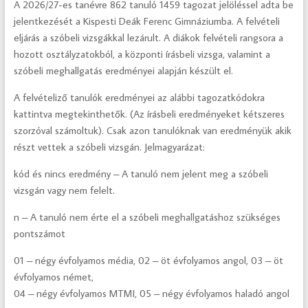
A 2026/27-es tanévre 862 tanuló 1459 tagozat jelöléssel adta be
jelentkezését a Kispesti Deák Ferenc Gimnáziumba. A felvételi
eljárás a szóbeli vizsgákkal lezárult. A diákok felvételi rangsora a
hozott osztályzatokból, a központi írásbeli vizsga, valamint a
szóbeli meghallgatás eredményei alapján készült el.
A felvételiző tanulók eredményei az alábbi tagozatkódokra
kattintva megtekinthetők. (Az írásbeli eredményeket kétszeres
szorzóval számoltuk). Csak azon tanulóknak van eredményük akik
részt vettek a szóbeli vizsgán. Jelmagyarázat:
kód és nincs eredmény – A tanuló nem jelent meg a szóbeli
vizsgán vagy nem felelt.
n – A tanuló nem érte el a szóbeli meghallgatáshoz szükséges
pontszámot
01 – négy évfolyamos média, 02 – öt évfolyamos angol, 03 – öt
évfolyamos német,
04 – négy évfolyamos MTMI, 05 – négy évfolyamos haladó angol