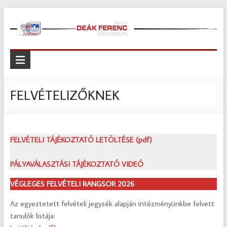
Skip
to
content
Kispesti
Deák
Ferenc
FELVÉTELIZŐKNEK
Gimnázium
Kispesti
FELVÉTELI TÁJÉKOZTATÓ LETÖLTÉSE (pdf)
Deák
Ferenc
PÁLYAVÁLASZTÁSI TÁJÉKOZTATÓ VIDEÓ
Gimnázium
VÉGLEGES FELVÉTELI RANGSOR 2026
Az egyeztetett felvételi jegyzék alapján intézményünkbe felvett
tanulók listája: