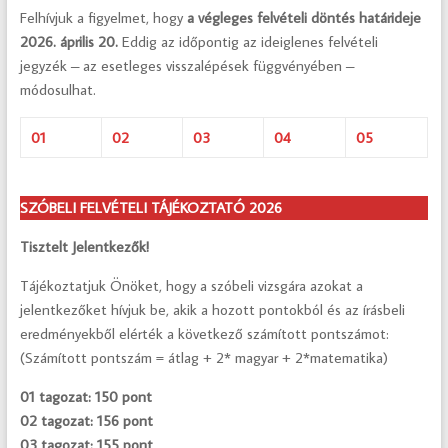
Felhívjuk a figyelmet, hogy
a végleges felvételi döntés határideje
2026. április 20.
Eddig az időpontig az ideiglenes felvételi
jegyzék – az esetleges visszalépések függvényében –
módosulhat.
01
02
03
04
05
SZÓBELI FELVÉTELI TÁJÉKOZTATÓ 2026
Tisztelt Jelentkezők!
Tájékoztatjuk Önöket, hogy a szóbeli vizsgára azokat a
jelentkezőket hívjuk be, akik a hozott pontokból és az írásbeli
eredményekből elérték a következő számított pontszámot:
(Számított pontszám = átlag + 2* magyar + 2*matematika)
01 tagozat: 150 pont
02 tagozat: 156 pont
03 tagozat: 155 pont