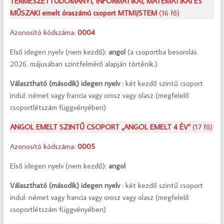
TERMÉSZETTUDOMÁNYI, INFORMATIKAI, MATEMATIKAI ÉS
MŰSZAKI emelt óraszámú csoport MTMI/STEM
(16 fő)
Azonosító kódszáma:
0004
Első idegen nyelv (nem kezdő):
angol
(a csoportba besorolás
2026. májusában szintfelmérő alapján történik.)
Választható (második) idegen nyelv
: két kezdő szintű csoport
indul: német vagy francia vagy orosz vagy olasz (megfelelő
csoportlétszám függvényében)
ANGOL EMELT SZINTŰ CSOPORT „ANGOL EMELT 4 ÉV”
(17 fő)
Azonosító kódszáma:
0005
Első idegen nyelv (nem kezdő):
angol
Választható (második) idegen nyelv
: két kezdő szintű csoport
indul: német vagy francia vagy orosz vagy olasz (megfelelő
csoportlétszám függvényében)