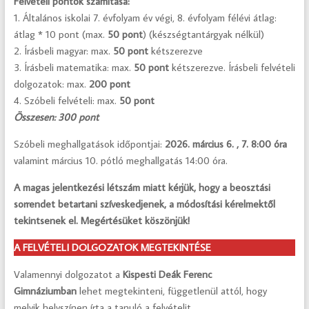
Felvételi pontok számítása:
1. Általános iskolai 7. évfolyam év végi, 8. évfolyam félévi átlag:
átlag * 10 pont (max.
50 pont
) (készségtantárgyak nélkül)
2. Írásbeli magyar: max.
50 pont
kétszerezve
3. Írásbeli matematika: max.
50 pont
kétszerezve. Írásbeli felvételi
dolgozatok: max.
200 pont
4. Szóbeli felvételi: max.
50
pont
Összesen: 300 pont
Szóbeli meghallgatások időpontjai:
2026. március 6. , 7. 8:00 óra
valamint március 10. pótló meghallgatás 14:00 óra.
A magas jelentkezési létszám miatt kérjük, hogy a beosztási
sorrendet betartani szíveskedjenek, a módosítási kérelmektől
tekintsenek el. Megértésüket köszönjük!
A FELVÉTELI DOLGOZATOK MEGTEKINTÉSE
Valamennyi dolgozatot a
Kispesti Deák Ferenc
Gimnáziumban
lehet megtekinteni, függetlenül attól, hogy
melyik helyszínen írta a tanuló a felvételit.