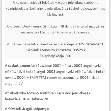
A központi írásbeli felvételi vizsgára
jelentkezni
abban a
középiskolában kell, ahol a jelentkező az írásbeli dolgozatot meg
kívánja írni.
A Kispesti Deák Ferenc Gimnázium általános tantervű magyar és
matematika központi írásbeli vizsgát szervez.
Az írásbeli felvételire jelentkezés határideje:
2025. december 1.
Iskolánk azonosító kódszáma: 035253
Telephely kódja: 001
A szakok azonosító kódszáma:
0001
média
, 0002
angol nyelvi
előkészítővel induló angol,
0003
angol nyelvi előkészítővel induló
német
, 0004
MTMI/STEM természettudomány,
0005
haladó
angol „4 év”
Az iskolánkba történő továbbtanulásra való jelentkezés
határideje: 2026. február 20.
A felvételi vizsgák időpontja: