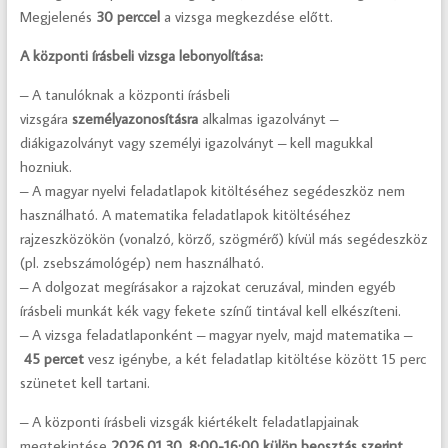
Megjelenés
30 perccel
a vizsga megkezdése előtt.
A központi írásbeli vizsga lebonyolítása:
– A tanulóknak a központi írásbeli
vizsgára
személyazonosításra
alkalmas igazolványt –
diákigazolványt vagy személyi igazolványt – kell magukkal
hozniuk.
– A magyar nyelvi feladatlapok kitöltéséhez segédeszköz nem
használható. A matematika feladatlapok kitöltéséhez
rajzeszközökön (vonalzó, körző, szögmérő) kívül más segédeszköz
(pl. zsebszámológép) nem használható.
– A dolgozat megírásakor a rajzokat ceruzával, minden egyéb
írásbeli munkát kék vagy fekete színű tintával kell elkészíteni.
– A vizsga feladatlaponként – magyar nyelv, majd matematika –
45 percet
vesz igénybe, a két feladatlap kitöltése között 15 perc
szünetet kell tartani.
– A központi írásbeli vizsgák kiértékelt feladatlapjainak
megtekintése
2026.01.30. 8:00-16:00
külön beosztás szerint.