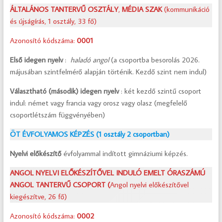
ÁLTALÁNOS TANTERVŰ OSZTÁLY
,
MÉDIA SZAK
(kommunikáció
és újságírás, 1 osztály, 33 fő)
Azonosító kódszáma:
0001
Első idegen nyelv
:
haladó
angol
(a csoportba besorolás 2026.
májusában szintfelmérő alapján történik. Kezdő szint nem indul)
Választható (második) idegen nyelv
: két kezdő szintű csoport
indul: német vagy francia vagy orosz vagy olasz (megfelelő
csoportlétszám függvényében)
ÖT ÉVFOLYAMOS KÉPZÉS (1 osztály 2 csoportban)
Nyelvi előkészítő
évfolyammal indított gimnáziumi képzés.
ANGOL NYELVI ELŐKÉSZÍTŐVEL INDULÓ
EMELT ÓRASZÁMÚ
ANGOL TANTERVŰ CSOPORT (
Angol nyelvi előkészítővel
kiegészítve, 26 fő)
Azonosító kódszáma:
0002