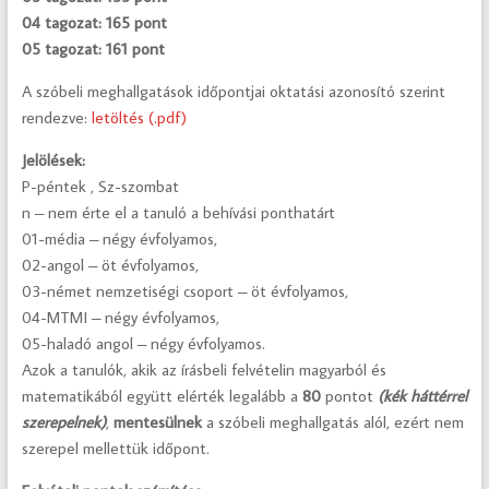
04 tagozat: 165 pont
05 tagozat: 161 pont
A szóbeli meghallgatások időpontjai oktatási azonosító szerint
rendezve:
letöltés (.pdf)
Jelölések:
P-péntek , Sz-szombat
n – nem érte el a tanuló a behívási ponthatárt
01-média – négy évfolyamos,
02-angol – öt évfolyamos,
03-német nemzetiségi csoport – öt évfolyamos,
04-MTMI – négy évfolyamos,
05-haladó angol – négy évfolyamos.
Azok a tanulók, akik az írásbeli felvételin magyarból és
matematikából együtt elérték legalább a
80
pontot
(kék háttérrel
szerepelnek)
,
mentesülnek
a szóbeli meghallgatás alól, ezért nem
szerepel mellettük időpont.