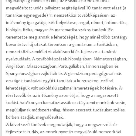
fogékonyság növelése című, az Erasmus+ keretén belül
megvalósított uniós pályázat segítségével 10 tanár vett részt (a
tanárikar egynegyede) 11 nemzetközi továbbképzésen: az
intézmény igazgatója, két helyettese, angol, német, informatika,
biológia, fizika, magyar-és matematika szakos tanárok. Ez
teremtette meg annak a lehetőségét, hogy minél több tantárgy
bevonásával új utakat teremtsen a gimnázium a tanításban,
nemzetközi szemléletet alakítson ki és fejlessze a tanárok
nyelvtudását. A továbbképzések Norvégiában, Németországban,
Angliában, Olaszországban, Portugáliában, Finnországban és
Spanyolországban zajlottak le. A gimnázium pedagógusai más
országok tanáraival együtt tanultak a kurzusokon, ezáltal
lehetőségük volt sokoldalú szakmai ismeretségek kötésére. A
résztvevők és az intézmény azon céljai, hogy a megszerzett
tudást hatékonyan kamatoztassák osztálytermi munkájuk során,
megújuljanak módszertanilag, frissen szerzett tudásukat széles
körben átadják, megvalósultak.
A következő tanévek megmutatják, hogy a megszerzett és
fejlesztett tudás, az ennek nyomán megvalósuló nemzetközi