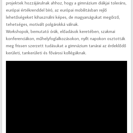
projektek hozzájárulnak ahhoz, hogy a gimnázium diákjai toleráns,
európai értékrenddel bíró, az európai mobilitásban rejlő
lehetőségeket kihasználni képes, de magyarságukat megőrző,
tehetséges, motivált polgárokká válnak.
Workshopok, bemutató órák, előadások keretében, szakmai
konferenciákon, műhelyfoglalkozásokon, nyílt napokon osztották
meg frissen szerzett tudásukat a gimnázium tanárai az érdeklődő
kerületi, tankerületi és fővárosi kollégáknak.