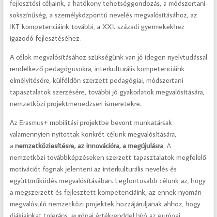
fejlesztési céljaink, a hatékony tehetséggondozás, a módszertani
sokszínűség, a személyközpontú nevelés megvalósításához, az
IKT kompetenciáink további, a XXI. századi gyermekekhez
igazodó fejlesztéséhez.
A célok megvalósításához szükségünk van jó idegen nyelvtudással
rendelkező pedagógusokra, interkulturális kompetenciáink
elmélyítésére, külföldön szerzett pedagógiai, módszertani
tapasztalatok szerzésére, további jó gyakorlatok megvalósítására,
nemzetközi projektmenedzseri ismeretekre.
Az Erasmus+ mobilitási projektbe bevont munkatársak
valamennyien nyitottak konkrét célunk megvalósítására,
a
nemzetköziesítésre, az innovációra, a megújulásra
. A
nemzetközi továbbképzéseken szerzett tapasztalatok megfelelő
motivációt fognak jelenteni az interkulturális nevelés és
együttműködés megvalósításában. Legfontosabb célunk az, hogy
a megszerzett és fejlesztett kompetenciáink, az ennek nyomán
megvalósuló nemzetközi projektek hozzájáruljanak ahhoz, hogy
diákjainkat toleráns, európai értékrenddel bíró az európai