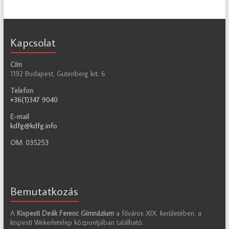
Kapcsolat
Cím
1192 Budapest, Gutenberg krt. 6
Telefon
+36(1)347 9040
E-mail
kdfg@kdfg.info
OM
:
035253
Bemutatkozás
A
Kispesti Deák Ferenc Gimnázium
a főváros XIX. kerületében, a
kispesti Wekerletelep központjában található.