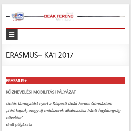
Skip
to
content
Kispesti
Deák
Ferenc
ERASMUS+ KA1 2017
Gimnázium
Kispesti
ERASMUS+
Deák
Ferenc
KÖZNEVELÉSI MOBILITÁSI PÁLYÁZAT
Gimnázium
Uniós támogatást nyert a Kispesti Deák Ferenc Gimnázium
„Tárt kapuk, avagy új módszerek alkalmazása iránti fogékonyság
növelése”
című pályázata