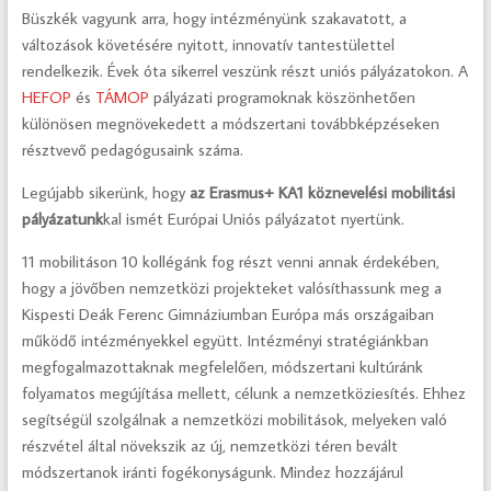
Büszkék vagyunk arra, hogy intézményünk szakavatott, a
változások követésére nyitott, innovatív tantestülettel
rendelkezik. Évek óta sikerrel veszünk részt uniós pályázatokon. A
HEFOP
és
TÁMOP
pályázati programoknak köszönhetően
különösen megnövekedett a módszertani továbbképzéseken
résztvevő pedagógusaink száma.
Legújabb sikerünk, hogy
az Erasmus+ KA1 köznevelési mobilitási
pályázatunk
kal ismét Európai Uniós pályázatot nyertünk.
11 mobilitáson 10 kollégánk fog részt venni annak érdekében,
hogy a jövőben nemzetközi projekteket valósíthassunk meg a
Kispesti Deák Ferenc Gimnáziumban Európa más országaiban
működő intézményekkel együtt. Intézményi stratégiánkban
megfogalmazottaknak megfelelően, módszertani kultúránk
folyamatos megújítása mellett, célunk a nemzetköziesítés. Ehhez
segítségül szolgálnak a nemzetközi mobilitások, melyeken való
részvétel által növekszik az új, nemzetközi téren bevált
módszertanok iránti fogékonyságunk. Mindez hozzájárul