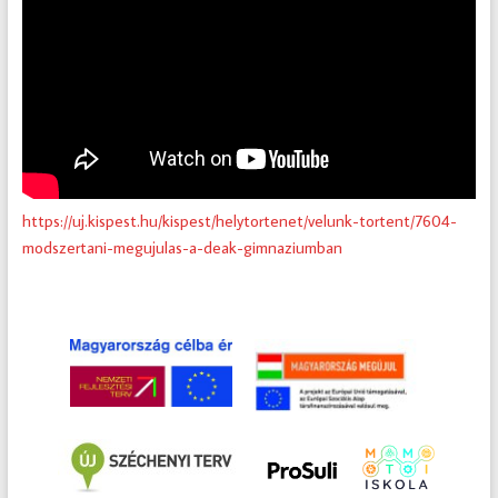
https://uj.kispest.hu/kispest/helytortenet/velunk-tortent/7604-
modszertani-megujulas-a-deak-gimnaziumban