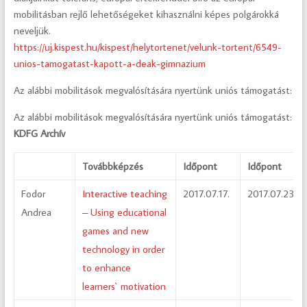
mobilitásban rejlő lehetőségeket kihasználni képes polgárokká
neveljük.
https://uj.kispest.hu/kispest/helytortenet/velunk-tortent/6549-
unios-tamogatast-kapott-a-deak-gimnazium
Az alábbi mobilitások megvalósítására nyertünk uniós támogatást:
Az alábbi mobilitások megvalósítására nyertünk uniós támogatást:
KDFG Archív
Továbbképzés
Időpont
Időpont
Fodor
Interactive teaching
2017.07.17.
2017.07.23.
Andrea
– Using educational
games and new
technology in order
to enhance
learners` motivation