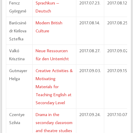
Fencz
Sprachkurs –
2017.07.23.
2017.08.12.
Györgyné
Deutsch
Barócsiné
Modern British
2017.08.14.
2017.08.25.
dr Kirilova
Culture
Sztefka
Valkó
Neue Ressourcen
2017.08.27.
2017.09.02.
Krisztina
für den Unterricht
Gutmayer
Creative Activities &
2017.09.03.
2017.09.15.
Helga
Motivating
Materials for
Teaching English at
Secondary Level
Czentye
Drama in the
2017.09.24.
2017.10.07.
Szilvia
secondary classroom
and theatre studies