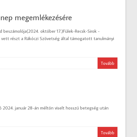
ünnep megemlékezésére
d beszámolója(2024. október 17.)Fülek-Recsk-Sirok -
vett részt a Rákóczi Szövetség által támogatott tanulmányi
Tovább
 2024. január 28-án méltón viselt hosszú betegség után
Tovább