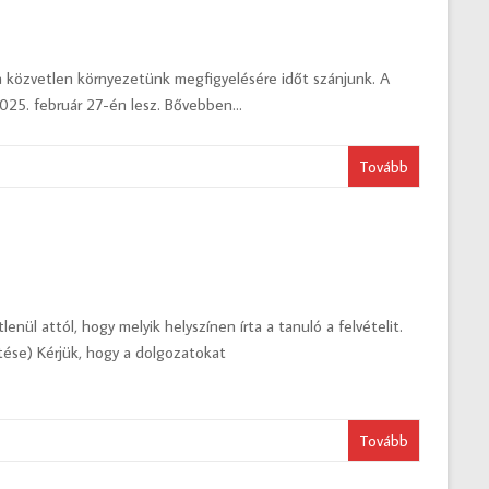
 a közvetlen környezetünk megfigyelésére időt szánjunk. A
025. február 27-én lesz. Bővebben…
Tovább
l attól, hogy melyik helyszínen írta a tanuló a felvételit.
tése) Kérjük, hogy a dolgozatokat
Tovább