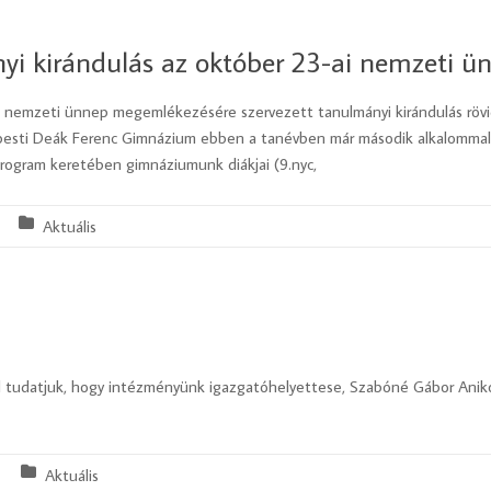
i kirándulás az október 23-ai nemzeti 
 nemzeti ünnep megemlékezésére szervezett tanulmányi kirándulás rövi
pesti Deák Ferenc Gimnázium ebben a tanévben már második alkalommal 
program keretében gimnáziumunk diákjai (9.nyc,
Aktuális
l tudatjuk, hogy intézményünk igazgatóhelyettese, Szabóné Gábor Anikó
Aktuális