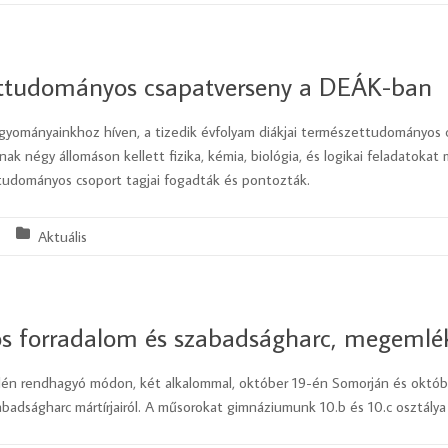
ttudományos csapatverseny a DEÁK-ban
agyományainkhoz híven, a tizedik évfolyam diákjai természettudományo
ak négy állomáson kellett fizika, kémia, biológia, és logikai feladatoka
udományos csoport tagjai fogadták és pontozták.
Aktuális
s forradalom és szabadságharc, megemlé
én rendhagyó módon, két alkalommal, október 19-én Somorján és októb
abadságharc mártírjairól. A műsorokat gimnáziumunk 10.b és 10.c osztálya