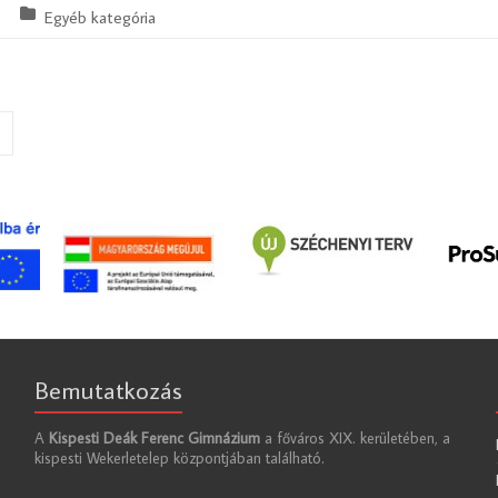
Egyéb kategória
Bemutatkozás
A
Kispesti Deák Ferenc Gimnázium
a főváros XIX. kerületében, a
kispesti Wekerletelep központjában található.