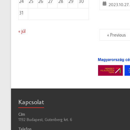
24
25
26
27
28
29
30
2023.10.27.
31
« júl
« Previous
Kapcsolat
Cím
1192 Budapest, Gutenberg krt. 6
Telefon