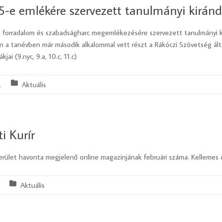
5-e emlékére szervezett tanulmányi kiránd
forradalom és szabadságharc megemlékezésére szervezett tanulmányi kir
a tanévben már második alkalommal vett részt a Rákóczi Szövetség ált
ai (9.nyc, 9.a, 10.c, 11.c)
.
Aktuális
i Kurír
erület havonta megjelenő online magazinjának februári száma. Kellemes 
Aktuális