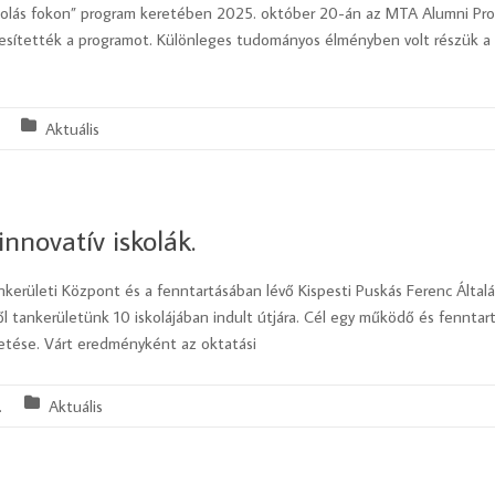
olás fokon” program keretében 2025. október 20-án az MTA Alumni Prog
nesítették a programot. Különleges tudományos élményben volt részük a 
Aktuális
innovatív iskolák.
nkerületi Központ és a fenntartásában lévő Kispesti Puskás Ferenc Által
l tankerületünk 10 iskolájában indult útjára. Cél egy működő és fenntarth
tése. Várt eredményként az oktatási
.
Aktuális