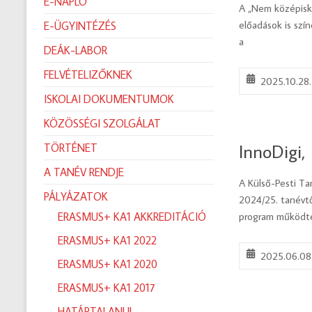
E-NAPLÓ
A „Nem középisk
előadások is szí
E-ÜGYINTÉZÉS
a
DEÁK-LABOR
FELVÉTELIZŐKNEK
2025.10.28.
ISKOLAI DOKUMENTUMOK
KÖZÖSSÉGI SZOLGÁLAT
InnoDigi, 
TÖRTÉNET
A TANÉV RENDJE
A Külső-Pesti Ta
PÁLYÁZATOK
2024/25. tanévtő
ERASMUS+ KA1 AKKREDITÁCIÓ
program működte
ERASMUS+ KA1 2022
2025.06.08
ERASMUS+ KA1 2020
ERASMUS+ KA1 2017
HATÁRTALANUL