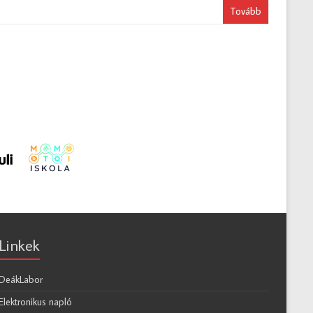
Tovább
Linkek
DeákLabor
Elektronikus napló