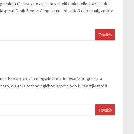
ramban résztvevő és más neves előadók mellett az alábbi
Kispesti Deák Ferenc Gimnázium érdeklődő diákjainak, amikor
Tovább
ános Iskola közösen megvalósított innovatív programja a
ató, digitális technológiához kapcsolódó iskolafejlesztési
Tovább