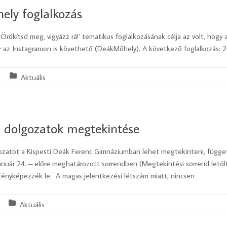
ly foglalkozás
Örökítsd meg, vigyázz rá!’ tematikus foglalkozásának célja az volt, hogy
 az Instagramon is követhető (DeákMűhely). A következő foglalkozás: 2
Aktuális
li dolgozatok megtekintése
zatot a Kispesti Deák Ferenc Gimnáziumban lehet megtekinteni, függetlenü
anuár 24. – előre meghatározott sorrendben (Megtekintési sorrend letöl
ényképezzék le. A magas jelentkezési létszám miatt, nincsen
Aktuális