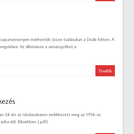
s csapatversenyen mérhették össze tudásukat a Deák-héten. A
t megoldani. Az állomáson a versenyzőket a
Tovább
kezés
er 24-én az iskolaudvaron emlékezett meg az 1956-os
 adta elő. Bővebben (.pdf)