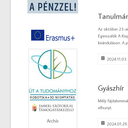
Tanulmány
Az október 23-ai
Egerszalók A Kis
kiránduláson. A 
2024.11.03.
Gyászhír
Mély fájdalomma
elhunyt.
Archív
2024.01.29.