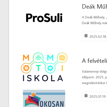
Deák Műhe
A Deák Műhely, „
Deák Műhely már
2025.02.18.
A felvéte
Valamennyi dolgo
Időpont: 2025. j
megtekintéskor f
2025.01.19.