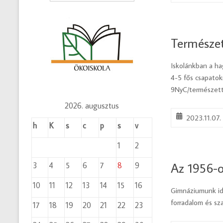
Természe
Iskolánkban a h
4-5 fős csapatokn
9NyC/természett
2026. augusztus
2023.11.07.
h
K
s
c
p
s
v
1
2
Az 1956-o
3
4
5
6
7
8
9
10
11
12
13
14
15
16
Gimnáziumunk id
forradalom és sz
17
18
19
20
21
22
23