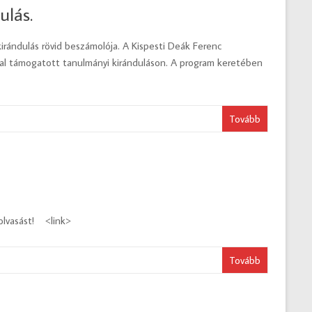
ulás.
ándulás rövid beszámolója. A Kispesti Deák Ferenc
al támogatott tanulmányi kiránduláson. A program keretében
Tovább
olvasást! <link>
Tovább