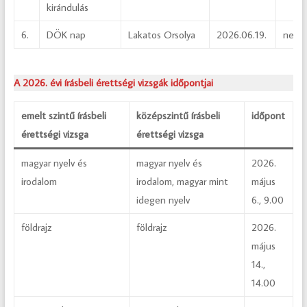
kirándulás
6.
DÖK nap
Lakatos Orsolya
2026.06.19.
nevel
A 2026. évi írásbeli érettségi vizsgák időpontjai
emelt szintű írásbeli
középszintű írásbeli
időpont
érettségi vizsga
érettségi vizsga
magyar nyelv és
magyar nyelv és
2026.
irodalom
irodalom, magyar mint
május
idegen nyelv
6., 9.00
földrajz
földrajz
2026.
május
14.,
14.00