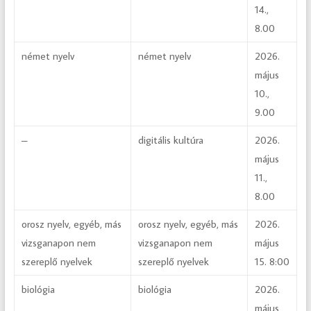
14.,
8.00
német nyelv
német nyelv
2026.
május
10.,
9.00
–
digitális kultúra
2026.
május
11.,
8.00
orosz nyelv, egyéb, más
orosz nyelv, egyéb, más
2026.
vizsganapon nem
vizsganapon nem
május
szereplő nyelvek
szereplő nyelvek
15. 8:00
biológia
biológia
2026.
május