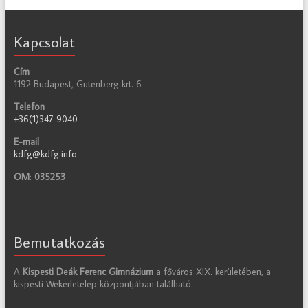
Kapcsolat
Cím
1192 Budapest, Gutenberg krt. 6
Telefon
+36(1)347 9040
E-mail
kdfg@kdfg.info
OM
:
035253
Bemutatkozás
A
Kispesti Deák Ferenc Gimnázium
a főváros XIX. kerületében, a
kispesti Wekerletelep központjában található.