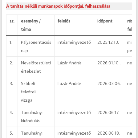
A tanítás nélküli munkanapok időpontjai, felhasználása
sz.
esemény /
felelős
időpont
részt
téma
felad
1.
Pályaorientációs
intézményvezető
2025.12.13.
mind
nap
peda
2.
Nevelőtestületi
Lázár András
2026.01.10 .
nevel
értekezlet
3.
Szóbeli
Lázár András
2026.03.06.
nevel
felvételi
vizsga
4.
Tanulmányi
intézményvezető
2026.06.17.
nevel
kirándulás
5.
Tanulmányi
intézményvezető
2026.06.18.
nevel