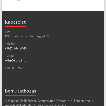
Kapcsolat
Cím
1192 Budapest, Gutenberg krt. 6
Telefon
+36(1)347 9040
E-mail
kdfg@kdfg.info
OM
:
035253
Bemutatkozás
A
Kispesti Deák Ferenc Gimnázium
a főváros XIX. kerületében, a
kispesti Wekerletelep központjában található.