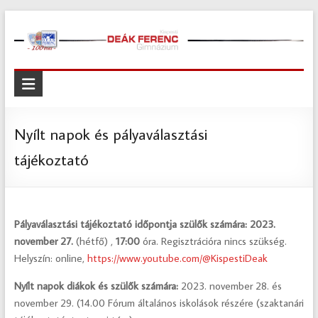
Skip
to
content
Kispesti
Deák
Ferenc
Nyílt napok és pályaválasztási
Gimnázium
tájékoztató
Kispesti
Deák
Ferenc
Pályaválasztási tájékoztató időpontja szülők számára:
2023.
Gimnázium
november 27.
(hétfő) ,
17:00
óra. Regisztrációra nincs szükség.
Helyszín: online,
https://www.youtube.com/@KispestiDeak
Nyílt napok diákok és szülők számára:
2023. november 28. és
november 29. (14.00 Fórum általános iskolások részére (szaktanári