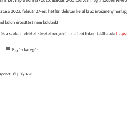
an is
két napra
bontva
(2023. március 2-3.)
szervezi meg a
szóbeli felvéte
ztása 2023. február 27-én, hétfőn
délután kerül ki az intézmény honlapj
áról külön értesítést nem küldünk!
ók a szóbeli felvételi követelményeiről az alábbi linken találhatók:
https:
.
Egyéb kategória
yvezetői pályázat