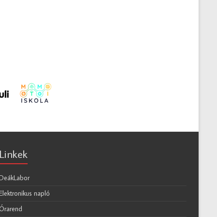
Linkek
DeákLabor
Elektronikus napló
Órarend