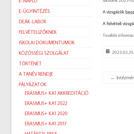
Iskolánk 2023-b
E-NAPLÓ
E-ÜGYINTÉZÉS
A vizsgázók
beos
DEÁK-LABOR
A felvételi vizsg
FELVÉTELIZŐKNEK
További informáci
ISKOLAI DOKUMENTUMOK
2023.02.25
KÖZÖSSÉGI SZOLGÁLAT
TÖRTÉNET
A TANÉV RENDJE
←
Intézmén
PÁLYÁZATOK
ERASMUS+ KA1 AKKREDITÁCIÓ
ERASMUS+ KA1 2022
ERASMUS+ KA1 2020
ERASMUS+ KA1 2017
HATÁRTALANUL