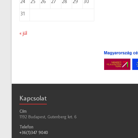
24
25
26
27
28
29
30
31
« júl
Kapcsolat
Cím
1192 Budapest, Gutenberg krt. 6
Telefon
+36(1)347 9040