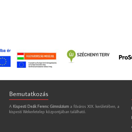
Bemutatkozás
A
Kispesti Deák Ferenc Gimnázium
a főváros XIX. kerületében, a
kispesti Wekerletelep központjában található.