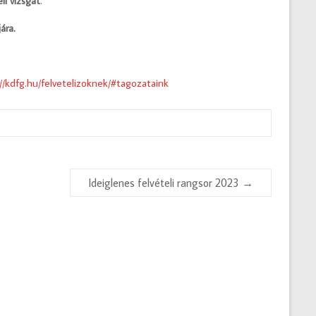
li vizsgát
.
ára.
//kdfg.hu/felvetelizoknek/#tagozataink
Ideiglenes felvételi rangsor 2023
→