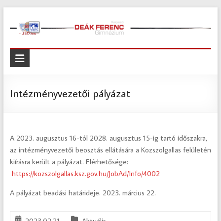
Skip
to
content
Kispesti
Deák
Ferenc
Intézményvezetői pályázat
Gimnázium
Kispesti
A 2023. augusztus 16-tól 2028. augusztus 15-ig tartó időszakra,
Deák
az intézményvezetői beosztás ellátására a Kozszolgallas felületén
Ferenc
kiírásra került a pályázat. Elérhetősége:
Gimnázium
https://kozszolgallas.ksz.gov.hu/JobAd/Info/4002
A pályázat beadási határideje. 2023. március 22.
2023.02.21.
Aktuális