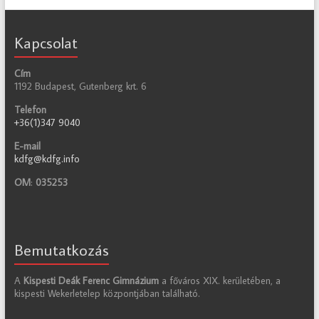
Kapcsolat
Cím
1192 Budapest, Gutenberg krt. 6
Telefon
+36(1)347 9040
E-mail
kdfg@kdfg.info
OM
:
035253
Bemutatkozás
A
Kispesti Deák Ferenc Gimnázium
a főváros XIX. kerületében, a
kispesti Wekerletelep központjában található.