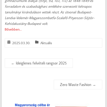
gimnáziumunk diákjai (9.nyc, 9.a, 10.c, 11.c) az 1848-1849-es
forradalom és szabadságharc emlékére szervezett kétnapos
tanulmányi kiránduláson vettek részt. Az útvonal: Budapest-
Lendva-Velemér-Magyarszombatfa-Szalafő-Pityerszer-Söjtör-
Kehidakustány-Budapest volt.
Bővebben…
2025.03.30.
Aktuális
←
Ideiglenes felvételi rangsor 2025
Zero Waste Fashion
→