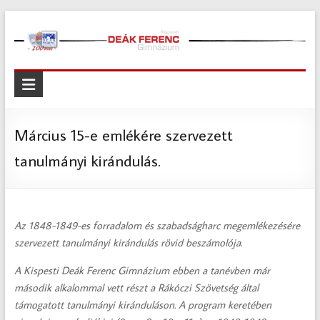
Skip
to
content
Kispesti
Deák
Ferenc
Március 15-e emlékére szervezett
Gimnázium
tanulmányi kirándulás.
Kispesti
Deák
Ferenc
Az 1848-1849-es forradalom és szabadságharc megemlékezésére
Gimnázium
szervezett tanulmányi kirándulás rövid beszámolója
.
A Kispesti Deák Ferenc Gimnázium ebben a tanévben már
második alkalommal vett részt a Rákóczi Szövetség által
támogatott tanulmányi kiránduláson. A program keretében