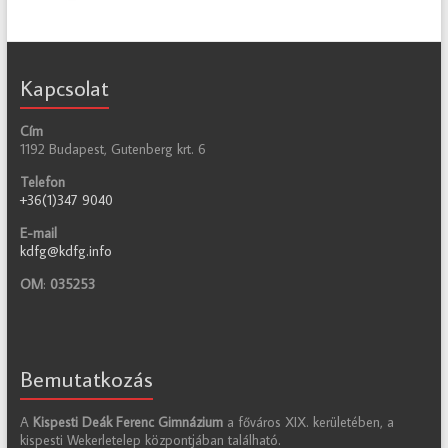
Kapcsolat
Cím
1192 Budapest, Gutenberg krt. 6
Telefon
+36(1)347 9040
E-mail
kdfg@kdfg.info
OM
:
035253
Bemutatkozás
A
Kispesti Deák Ferenc Gimnázium
a főváros XIX. kerületében, a
kispesti Wekerletelep központjában található.