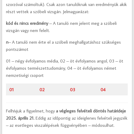
szorzóval számoltuk). Csak azon tanulóknak van eredményük akik
részt vettek a szóbeli vizsgán. Jelmagyarázat:
kód és nincs eredmény
– A tanuló nem jelent meg a szóbeli
vizsgán vagy nem felelt.
n
– A tanuló nem érte el a szóbeli meghallgatáshoz szükséges
pontszámot
01 – négy évfolyamos média, 02 – öt évfolyamos angol, 03 – öt
évfolyamos természettudomány, 04 – öt évfolyamos német
nemzetiségi csoport
01
02
03
04
Felhívjuk a figyelmet, hogy
a végleges felvételi döntés határideje
2025. április 21.
Eddig az időpontig az ideiglenes felvételi jegyzék
– az esetleges visszalépések függvényében – módosulhat.