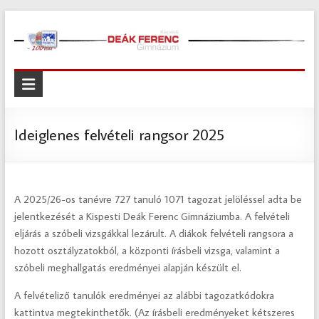
Skip
to
content
Kispesti
Deák
Ferenc
Ideiglenes felvételi rangsor 2025
Gimnázium
Kispesti
A 2025/26-os tanévre 727 tanuló 1071 tagozat jelöléssel adta be
Deák
jelentkezését a Kispesti Deák Ferenc Gimnáziumba. A felvételi
Ferenc
eljárás a szóbeli vizsgákkal lezárult. A diákok felvételi rangsora a
Gimnázium
hozott osztályzatokból, a központi írásbeli vizsga, valamint a
szóbeli meghallgatás eredményei alapján készült el.
A felvételiző tanulók eredményei az alábbi tagozatkódokra
kattintva megtekinthetők. (Az írásbeli eredményeket kétszeres