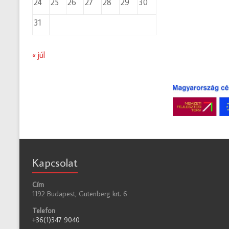
24
25
26
27
28
29
30
31
« júl
Kapcsolat
Cím
1192 Budapest, Gutenberg krt. 6
Telefon
+36(1)347 9040