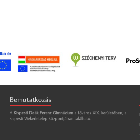
Bemutatkozás
A
Kispesti Deák Ferenc Gimnázium
a főváros XIX. kerületében, a
kispesti Wekerletelep központjában található.