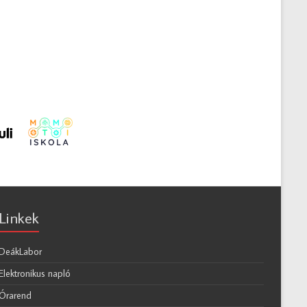
Linkek
DeákLabor
Elektronikus napló
Órarend