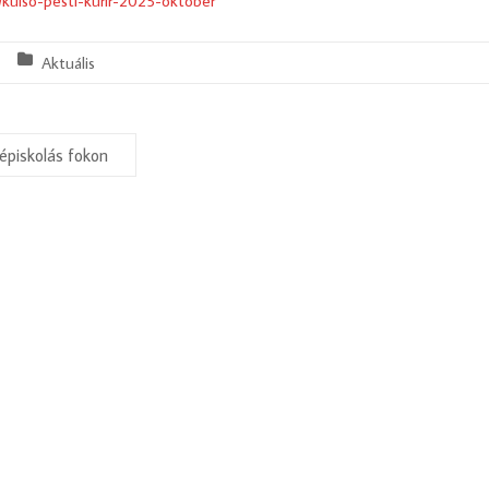
u/kulso-pesti-kurir-2025-oktober
Aktuális
piskolás fokon