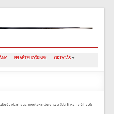
Kisp
Deá
Fere
Gim
Kispesti
VÁNY
FELVÉTELIZŐKNEK
OKTATÁS
Deák
Ferenc
Gimnázi
zlését olvashatja, megtekintésre az alábbi linken elérhető: