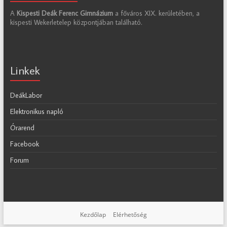
A
Kispesti Deák Ferenc Gimnázium
a főváros XIX. kerületében, a
kispesti Wekerletelep központjában található.
Linkek
DeákLabor
Elektronikus napló
Órarend
Facebook
Forum
Kezdőlap
Elérhetőség