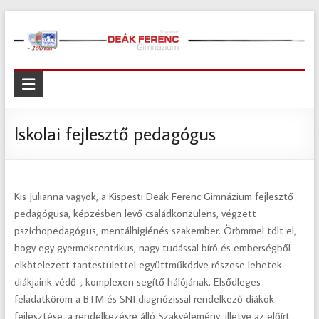
Skip
to
content
Kispesti
Deák
Ferenc
Iskolai fejlesztő pedagógus
Gimnázium
Kispesti
Kis Julianna vagyok, a Kispesti Deák Ferenc Gimnázium fejlesztő
Deák
pedagógusa, képzésben levő családkonzulens, végzett
Ferenc
pszichopedagógus, mentálhigiénés szakember. Örömmel tölt el,
Gimnázium
hogy egy gyermekcentrikus, nagy tudással bíró és emberségből
elkötelezett tantestülettel együttműködve részese lehetek
diákjaink védő-, komplexen segítő hálójának. Elsődleges
feladatköröm a BTM és SNI diagnózissal rendelkező diákok
fejlesztése, a rendelkezésre álló Szakvélemény, illetve az előírt