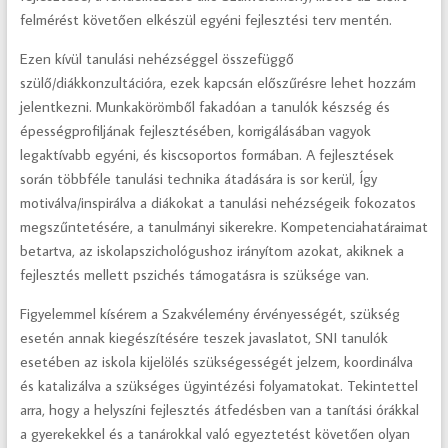
felmérést követően elkészül egyéni fejlesztési terv mentén.
Ezen kívül tanulási nehézséggel összefüggő
szülő/diákkonzultációra, ezek kapcsán előszűrésre lehet hozzám
jelentkezni. Munkakörömből fakadóan a tanulók készség és
épességprofiljának fejlesztésében, korrigálásában vagyok
legaktívabb egyéni, és kiscsoportos formában. A fejlesztések
során többféle tanulási technika átadására is sor kerül, Így
motiválva/inspirálva a diákokat a tanulási nehézségeik fokozatos
megszűntetésére, a tanulmányi sikerekre. Kompetenciahatáraimat
betartva, az iskolapszichológushoz irányítom azokat, akiknek a
fejlesztés mellett pszichés támogatásra is szüksége van.
Figyelemmel kísérem a Szakvélemény érvényességét, szükség
esetén annak kiegészítésére teszek javaslatot, SNI tanulók
esetében az iskola kijelölés szükségességét jelzem, koordinálva
és katalizálva a szükséges ügyintézési folyamatokat. Tekintettel
arra, hogy a helyszíni fejlesztés átfedésben van a tanítási órákkal
a gyerekekkel és a tanárokkal való egyeztetést követően olyan