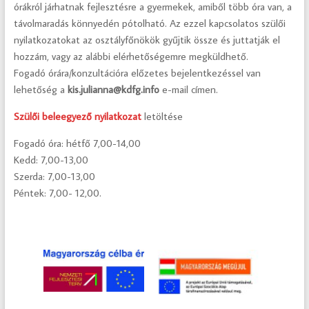
órákról járhatnak fejlesztésre a gyermekek, amiből több óra van, a
távolmaradás könnyedén pótolható. Az ezzel kapcsolatos szülői
nyilatkozatokat az osztályfőnökök gyűjtik össze és juttatják el
hozzám, vagy az alábbi elérhetőségemre megküldhető.
Fogadó órára/konzultációra előzetes bejelentkezéssel van
lehetőség a
kis.julianna@kdfg.info
e-mail címen.
Szülői beleegyező nyilatkozat
letöltése
Fogadó óra: hétfő 7,00-14,00
Kedd: 7,00-13,00
Szerda: 7,00-13,00
Péntek: 7,00- 12,00.