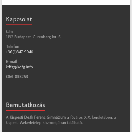
Kapcsolat
Cím
1192 Budapest, Gutenberg krt. 6
Telefon
+36(1)347 9040
E-mail
kdfg@kdfg.info
OM
:
035253
Bemutatkozás
A
Kispesti Deák Ferenc Gimnázium
a főváros XIX. kerületében, a
kispesti Wekerletelep központjában található.