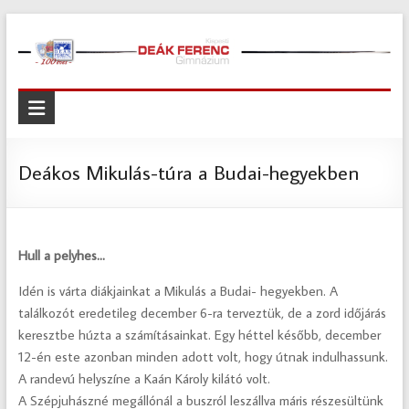
Skip
to
content
Kispesti
Deák
Ferenc
Deákos Mikulás-túra a Budai-hegyekben
Gimnázium
Kispesti
Hull a pelyhes…
Deák
Ferenc
Idén is várta diákjainkat a Mikulás a Budai- hegyekben. A
Gimnázium
találkozót eredetileg december 6-ra terveztük, de a zord időjárás
keresztbe húzta a számításainkat. Egy héttel később, december
12-én este azonban minden adott volt, hogy útnak indulhassunk.
A randevú helyszíne a Kaán Károly kilátó volt.
A Szépjuhászné megállónál a buszról leszállva máris részesültünk