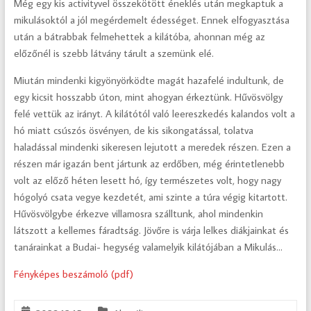
Még egy kis activityvel összekötött éneklés után megkaptuk a
mikulásoktól a jól megérdemelt édességet. Ennek elfogyasztása
után a bátrabbak felmehettek a kilátóba, ahonnan még az
előzőnél is szebb látvány tárult a szemünk elé.
Miután mindenki kigyönyörködte magát hazafelé indultunk, de
egy kicsit hosszabb úton, mint ahogyan érkeztünk. Hűvösvölgy
felé vettük az irányt. A kilátótól való leereszkedés kalandos volt a
hó miatt csúszós ösvényen, de kis sikongatással, tolatva
haladással mindenki sikeresen lejutott a meredek részen. Ezen a
részen már igazán bent jártunk az erdőben, még érintetlenebb
volt az előző héten lesett hó, így természetes volt, hogy nagy
hógolyó csata vegye kezdetét, ami szinte a túra végig kitartott.
Hűvösvölgybe érkezve villamosra szálltunk, ahol mindenkin
látszott a kellemes fáradtság. Jövőre is várja lelkes diákjainkat és
tanárainkat a Budai- hegység valamelyik kilátójában a Mikulás…
Fényképes beszámoló (pdf)