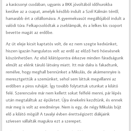
a karácsonyi csodában, ugyanis a BKK jóvoltából időhurokba
kerülve az a csapat, amelyik később indult a Szél Kálmán térről,
hamarabb ért a célállomásra. A gyermekvasút megállójából indult a
valódi túra. Felkapcsolódtak a zseblámpák, és a lelkes kis csoport
bevette magát az erdőbe.
Az út eleje kicsit kaptatós volt, de ez nem szegte kedvünket,
hiszen igazán hangulatos volt az erdő az előző heti hóesésnek
köszönhetően. Az első kilátópontra érkezve minden fáradságunk
elmúlt az elénk táruló látvány miatt. Itt már dalra is fakadtunk,
remélve, hogy meghall bennünket a Mikulás, de akármennyire is
meresztgettük a szemünket, sehol sem láttuk megvillanni az
erdőben a piros ruháját. Így tovább folytattuk utunkat a kilátó
felé. Szerencsére már nem kellett sokat felfelé menni, pár lépés
után megtaláltuk az épületet. Újra énekelni kezdtünk, és ennek
már meg is volt az eredménye. Nem is egy, de négy Mikulás bújt
elő a kilátó mögül! A tavalyi évben érettségizett diákjaink
szívesen vállalták magukra ezt a szerepet.