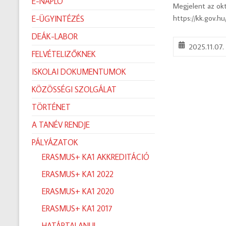
E-NAPLÓ
Megjelent az októ
https://kk.gov.h
E-ÜGYINTÉZÉS
DEÁK-LABOR
2025.11.07.
FELVÉTELIZŐKNEK
ISKOLAI DOKUMENTUMOK
KÖZÖSSÉGI SZOLGÁLAT
TÖRTÉNET
A TANÉV RENDJE
PÁLYÁZATOK
ERASMUS+ KA1 AKKREDITÁCIÓ
ERASMUS+ KA1 2022
ERASMUS+ KA1 2020
ERASMUS+ KA1 2017
HATÁRTALANUL