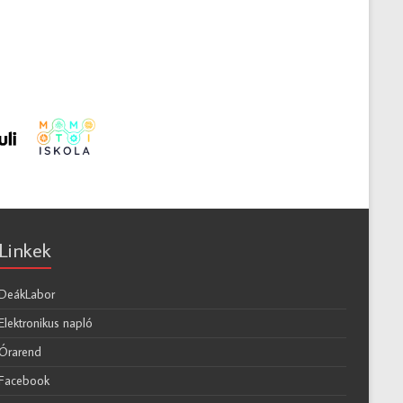
Linkek
DeákLabor
Elektronikus napló
Órarend
Facebook