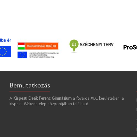
Bemutatkozás
A
Kispesti Deák Ferenc Gimnázium
a főváros XIX. kerületében, a
kispesti Wekerletelep központjában található.