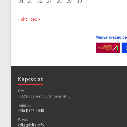
24
25
26
27
28
29
30
« okt
dec »
Kapcsolat
Cím
1192 Budapest, Gutenberg krt. 6
Telefon
+36(1)347 9040
E-mail
kdfg@kdfg.info