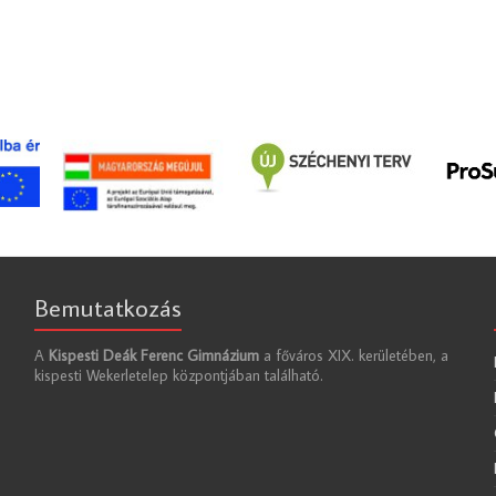
Bemutatkozás
A
Kispesti Deák Ferenc Gimnázium
a főváros XIX. kerületében, a
kispesti Wekerletelep központjában található.