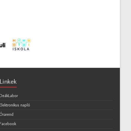
Linkek
DeákLabor
Elektronikus napló
Órarend
Facebook