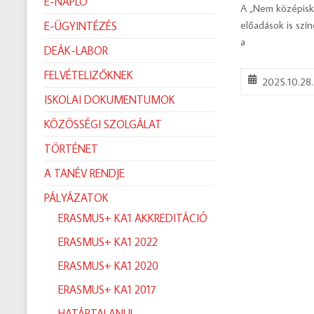
E-NAPLÓ
A „Nem középisk
előadások is szí
E-ÜGYINTÉZÉS
a
DEÁK-LABOR
FELVÉTELIZŐKNEK
2025.10.28.
ISKOLAI DOKUMENTUMOK
KÖZÖSSÉGI SZOLGÁLAT
TÖRTÉNET
A TANÉV RENDJE
PÁLYÁZATOK
ERASMUS+ KA1 AKKREDITÁCIÓ
ERASMUS+ KA1 2022
ERASMUS+ KA1 2020
ERASMUS+ KA1 2017
HATÁRTALANUL