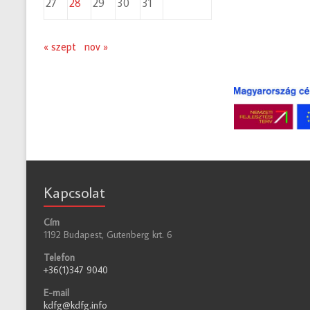
27
28
29
30
31
« szept
nov »
Kapcsolat
Cím
1192 Budapest, Gutenberg krt. 6
Telefon
+36(1)347 9040
E-mail
kdfg@kdfg.info