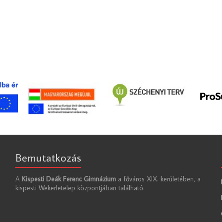
Bemutatkozás
A
Kispesti Deák Ferenc Gimnázium
a főváros XIX. kerületében, a
kispesti Wekerletelep központjában található.