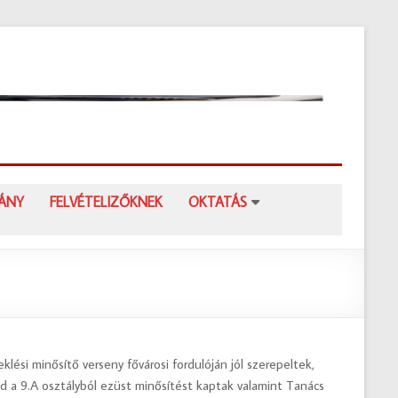
Kisp
Deá
Fere
Gim
Kispesti
VÁNY
FELVÉTELIZŐKNEK
OKTATÁS
Deák
Ferenc
Gimnázi
si minősítő verseny fővárosi fordulóján jól szerepeltek,
 a 9.A osztályból ezüst minősítést kaptak valamint Tanács