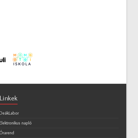
Linkek
DeákLabor
Elektronikus napló
Órarend