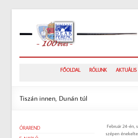
Skip
to
content
FŐOLDAL
RÓLUNK
AKTUÁLIS
Tiszán innen, Dunán túl
Február 24-én, s
ÓRAREND
szépen énekeltek