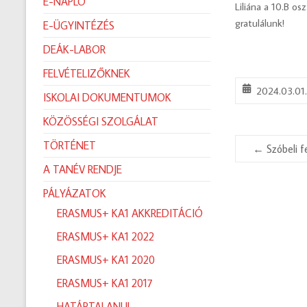
E-NAPLÓ
Liliána a 10.B o
gratulálunk!
E-ÜGYINTÉZÉS
DEÁK-LABOR
FELVÉTELIZŐKNEK
2024.03.01
ISKOLAI DOKUMENTUMOK
KÖZÖSSÉGI SZOLGÁLAT
TÖRTÉNET
←
Szóbeli f
A TANÉV RENDJE
PÁLYÁZATOK
ERASMUS+ KA1 AKKREDITÁCIÓ
ERASMUS+ KA1 2022
ERASMUS+ KA1 2020
ERASMUS+ KA1 2017
HATÁRTALANUL