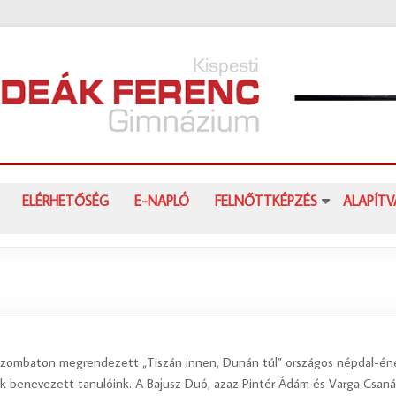
ELÉRHETŐSÉG
E-NAPLÓ
FELNŐTTKÉPZÉS
ALAPÍT
zombaton megrendezett „Tiszán innen, Dunán túl” országos népdal-éneklé
 benevezett tanulóink. A Bajusz Duó, azaz Pintér Ádám és Varga Csanád