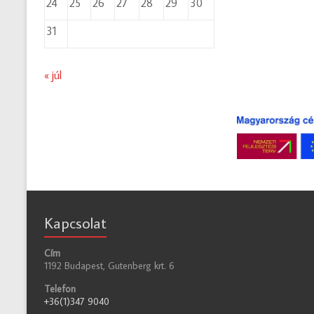
24
25
26
27
28
29
30
31
« júl
Kapcsolat
Cím
1192 Budapest, Gutenberg krt. 6
Telefon
+36(1)347 9040