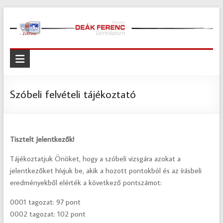
Skip
to
content
Kispesti
Deák
Ferenc
Szóbeli felvételi tájékoztató
Gimnázium
Kispesti
Tisztelt Jelentkezők!
Deák
Ferenc
Tájékoztatjuk Önöket, hogy a szóbeli vizsgára azokat a
Gimnázium
jelentkezőket hívjuk be, akik a hozott pontokból és az írásbeli
eredményekből elérték a következő pontszámot:
0001 tagozat: 97 pont
0002 tagozat: 102 pont