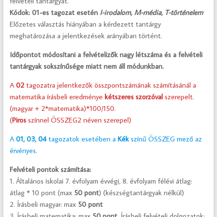
felvételi tantárgyat.
Kódok: 01-es tagozat esetén
I-irodalom, M-média, T-történelem
Előzetes választás hiányában a kérdezett tantárgy
meghatározása a jelentkezések arányában történt.
Időpontot módosítani a felvételizők nagy létszáma és a felvételi
tantárgyak sokszínűsége miatt nem áll módunkban.
A
02
tagozatra jelentkezők összpontszámának számításánál a
matematika írásbeli eredménye
kétszeres szorzóval
szerepelt.
(magyar + 2*matematika)*100/150.
(
Piros
színnel ÖSSZEG2 néven szerepel)
A
01, 03, 04
tagozatok esetében a
Kék
színű ÖSSZEG mező az
érvényes.
Felvételi pontok számítása:
1. Általános iskolai 7. évfolyam évvégi, 8. évfolyam félévi átlag:
átlag * 10 pont (max
50 pont
) (készségtantárgyak nélkül)
2. Írásbeli magyar: max
50 pont
3. Írásbeli matematika: max
50 pont
. Írásbeli felvételi dolgozatok: