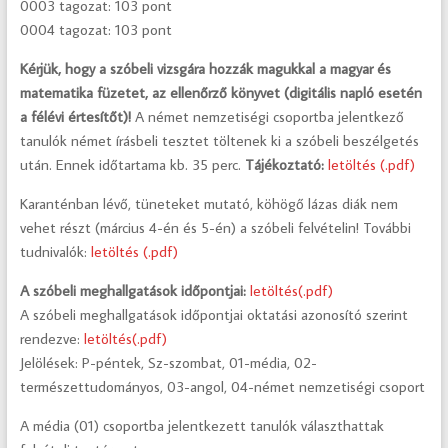
0003 tagozat: 103 pont
0004 tagozat: 103 pont
Kérjük, hogy a szóbeli vizsgára hozzák magukkal a magyar és
matematika füzetet, az ellenőrző könyvet (digitális napló esetén
a félévi értesítőt)!
A német nemzetiségi csoportba jelentkező
tanulók német írásbeli tesztet töltenek ki a szóbeli beszélgetés
után. Ennek időtartama kb. 35 perc.
Tájékoztató:
letöltés (.pdf)
Karanténban lévő, tüneteket mutató, köhögő lázas diák nem
vehet részt (március 4-én és 5-én) a szóbeli felvételin! További
tudnivalók:
letöltés (.pdf)
A szóbeli meghallgatások időpontjai:
letöltés(.pdf)
A szóbeli meghallgatások időpontjai oktatási azonosító szerint
rendezve:
letöltés(.pdf)
Jelölések: P-péntek, Sz-szombat, 01-média, 02-
természettudományos, 03-angol, 04-német nemzetiségi csoport
A média (01) csoportba jelentkezett tanulók választhattak