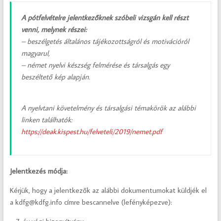
A pótfelvételre jelentkezőknek szóbeli vizsgán kell részt
venni, melynek részei:
– beszélgetés általános tájékozottságról és motivációról
magyarul,
– német nyelvi készség felmérése és társalgás egy
beszéltető kép alapján.
A nyelvtani követelmény és társalgási témakörök az alábbi
linken találhatók:
https://deak.kispest.hu/felveteli/2019/nemet.pdf
Jelentkezés módja:
Kérjük, hogy a jelentkezők az alábbi dokumentumokat küldjék el
a kdfg@kdfg.info címre bescannelve (lefényképezve):