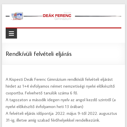
Skip
to
content
Kispesti
Deák
Ferenc
Rendkívüli felvételi eljárás
Gimnázium
Kispesti
A Kispesti Deák Ferenc Gimnázium rendkívüli felvételi eljárást
Deák
hirdet az 1+4 évfolyamos német nemzetiségi nyelvi előkészítő
Ferenc
csoportba. Felvehető tanulók száma 6 fő.
Gimnázium
A tagozaton a második idegen nyelv az angol kezdő szintről (a
nyelvi előkészítő évfolyamon heti 13 órában)
A felvételi eljárás időpontja: 2022. május 9-től 2022. augusztus
31-ig, illetve amíg szabad férőhelyekkel rendelkezünk.