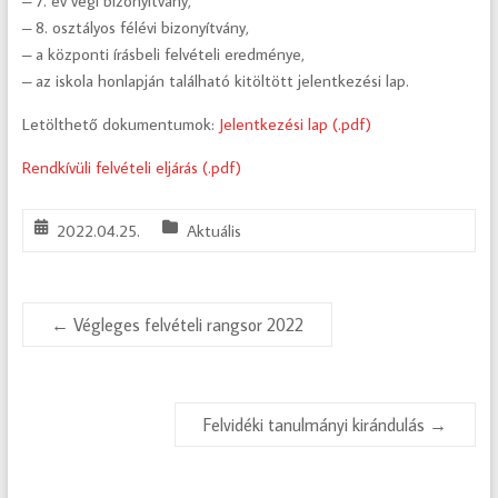
– 7. év végi bizonyítvány,
– 8. osztályos félévi bizonyítvány,
– a központi írásbeli felvételi eredménye,
– az iskola honlapján található kitöltött jelentkezési lap.
Letölthető dokumentumok:
Jelentkezési lap (.pdf)
Rendkívüli felvételi eljárás (.pdf)
2022.04.25.
Aktuális
←
Végleges felvételi rangsor 2022
Felvidéki tanulmányi kirándulás
→