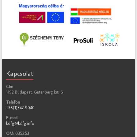
Kapcsolat
Cím
1192 Budapest, Gutenberg krt. 6
Telefon
+36(1)347 9040
E-mail
kdfg@kdfg.info
OM
:
035253