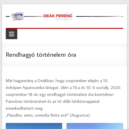
Skip
to
content
Kispesti
Deák
Ferenc
Rendhagyó történelem óra
Gimnázium
Kispesti
Már hagyomány a Deákban, hogy szeptember elején a 10.
Deák
évfolyam Aquincumba látogat. Idén a 10.a és 10. b osztály, 2020.
Ferenc
szeptember 18-án egy rendhagyó történelem óra keretében
Gimnázium
Pannónia történetével és az itt élők hétköznapjaival
ismerkedhetett meg.
„Plaudite, amici, comedia finita est!” (Augustus)