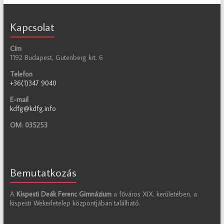
Kapcsolat
Cím
1192 Budapest, Gutenberg krt. 6
Telefon
+36(1)347 9040
E-mail
kdfg@kdfg.info
OM
:
035253
Bemutatkozás
A
Kispesti Deák Ferenc Gimnázium
a főváros XIX. kerületében, a
kispesti Wekerletelep központjában található.