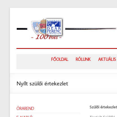
Skip
to
content
FŐOLDAL
RÓLUNK
AKTUÁLIS
Nyílt szülői értekezlet
Szülői értekezle
ÓRAREND