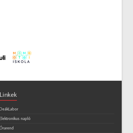
Linkek
DeákLabor
Elektronikus napló
Órarend