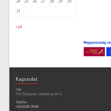
24
25
26
27
28
29
30
31
« júl
Kapcsolat
Cím
1192 Budapest, Gutenberg krt. 6
Telefon
+36(1)347 9040