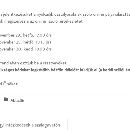
 jelentkezésüket a nyolcadik osztályosoknak szóló online pályaválasztás
k megszervezni az online szülői értekezletet.
november 29., hétfő, 17:00 óra
november 29., hétfő, 18:15 óra
november 30., kedd, 18:00 óra
rrendjében osztjuk be a résztvevőket.
kséges kódokat legkésőbb hétfőn délelőtt küldjük el (a keddi szülői ért
el Önöket!
Aktuális
yi intézkedések a szalagavatón