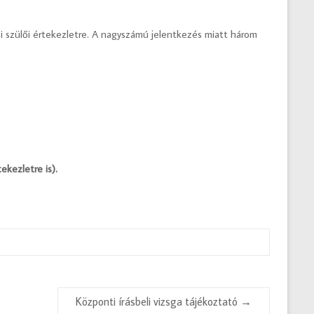
i szülői értekezletre. A nagyszámú jelentkezés miatt három
ekezletre is).
Központi írásbeli vizsga tájékoztató
→