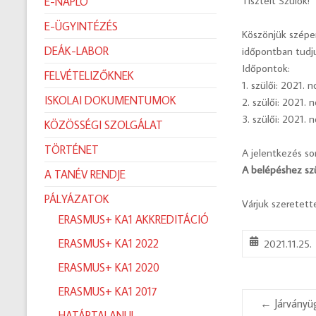
Tisztelt Szülők!
E-NAPLÓ
E-ÜGYINTÉZÉS
Köszönjük szépen
DEÁK-LABOR
időpontban tudju
Időpontok:
FELVÉTELIZŐKNEK
1. szülői: 2021. 
ISKOLAI DOKUMENTUMOK
2. szülői: 2021. 
3. szülői: 2021. 
KÖZÖSSÉGI SZOLGÁLAT
TÖRTÉNET
A jelentkezés so
A belépéshez szü
A TANÉV RENDJE
PÁLYÁZATOK
Várjuk szeretett
ERASMUS+ KA1 AKKREDITÁCIÓ
ERASMUS+ KA1 2022
2021.11.25.
ERASMUS+ KA1 2020
ERASMUS+ KA1 2017
←
Járványüg
HATÁRTALANUL