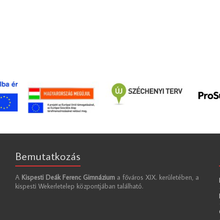
Bemutatkozás
A
Kispesti Deák Ferenc Gimnázium
a főváros XIX. kerületében, a
kispesti Wekerletelep központjában található.