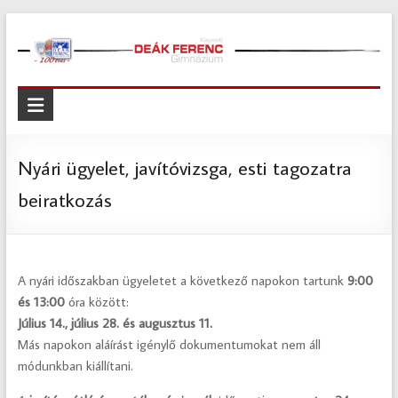
Skip
to
content
Kispesti
Deák
Ferenc
Nyári ügyelet, javítóvizsga, esti tagozatra
Gimnázium
beiratkozás
Kispesti
Deák
Ferenc
A nyári időszakban ügyeletet a következő napokon tartunk
9:00
Gimnázium
és 13:00
óra között:
Július 14., július 28. és augusztus 11.
Más napokon aláírást igénylő dokumentumokat nem áll
módunkban kiállítani.