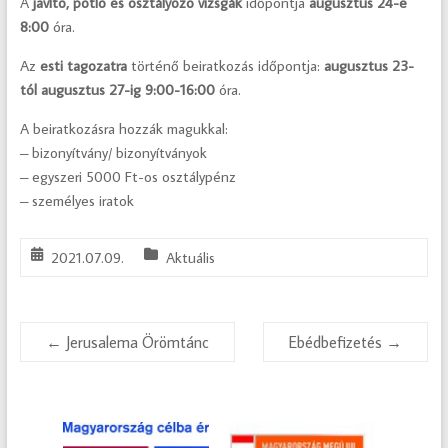
A
javító, pótló és osztályozó vizsgák
időpontja
augusztus 24-e
8:00
óra.
Az
esti tagozatra
történő beiratkozás időpontja:
augusztus 23-
tól augusztus 27-ig 9:00-16:00
óra.
A beiratkozásra hozzák magukkal:
– bizonyítvány/ bizonyítványok
– egyszeri 5000 Ft-os osztálypénz
– személyes iratok
2021.07.09.
Aktuális
←
Jerusalema Örömtánc
Ebédbefizetés
→