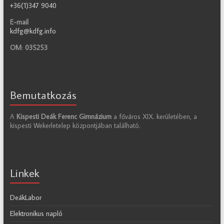
+36(1)347 9040
E-mail
kdfg@kdfg.info
OM
:
035253
Bemutatkozás
A
Kispesti Deák Ferenc Gimnázium
a főváros XIX. kerületében, a
kispesti Wekerletelep központjában található.
Linkek
DeákLabor
Elektronikus napló