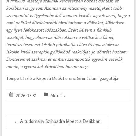
A filmklub vezetője szakmai kérdésekben hozhat döntést, ez
korábban is így volt. Azonban az intézmény vezetőjeként több
szempontot is figyelembe kell vennem. Felelős vagyok azért, hogy a
napi politikai küzdelmektől távol tartsam a diákokat, különösen
egy ilyen felfokozott időszakban. Ezért kértem a filmklub
vezetőjét, hogy ebben az időszakban ne vetítse le a filmet,
természetesen ezt később pótolhatja. Látva és tapasztalva az
iskolán kívüli szereplők gyűlölködő reakcióját, jó döntést hoztam.
Döntéseimet szakmai és emberi szempontok egyaránt vezérlik,
mindig a gyermekek érdekében hozom meg.
Tömpe László a Kispesti Deák Ferenc Gimnázium igazgatója
2026.03.31.
Aktuális
←
A tudomány Színpadra lépett a Deákban