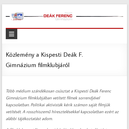
Skip
to
content
Kispesti
Deák
Ferenc
Közlemény a Kispesti Deák F.
Gimnázium
Gimnázium filmklubjáról
Kispesti
Deák
Ferenc
Több médium szándékosan csúsztat a Kispesti Deák Ferenc
Gimnázium
Gimnázium filmklubjában vetített filmek sorrendjével
kapcsolatban. Politikai aktivisták kérik számon saját filmjük
vetítését. A rosszhiszemű híresztelésekkel kapcsolatban ezért az
alábbi tájékoztatást adom.