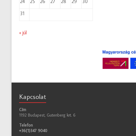
24
25
26
27
28
29
30
31
« júl
Kapcsolat
Cím
1192 Budapest, Gutenberg krt. 6
Telefon
+36(1)347 9040