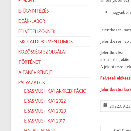
amennyiben ezt a
E-NAPLÓ
E-ÜGYINTÉZÉS
magyarból 
DEÁK-LABOR
Jelentkezési hat
FELVÉTELIZŐKNEK
Jelentkezési lap
ISKOLAI DOKUMENTUMOK
KÖZÖSSÉGI SZOLGÁLAT
Jelentkezés:
a kitöltött, aláí
TÖRTÉNET
A jelentkezettek
A TANÉV RENDJE
Felvételi előkész
PÁLYÁZATOK
Jelentkezési lap 
ERASMUS+ KA1 AKKREDITÁCIÓ
ERASMUS+ KA1 2022
2022.09.23
ERASMUS+ KA1 2020
ERASMUS+ KA1 2017
HATÁRTALANUL
←
Szülői ér