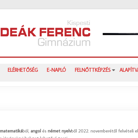
ELÉRHETŐSÉG
E-NAPLÓ
FELNŐTTKÉPZÉS
ALAPÍT
,
matematiká
ból,
angol
és
német
nyelv
ből 2022. novemberétől felvételi e