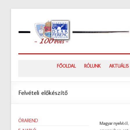
Skip
to
content
FŐOLDAL
RÓLUNK
AKTUÁLIS
Felvételi előkészítő
ÓRAREND
Magyar nyelv
ből