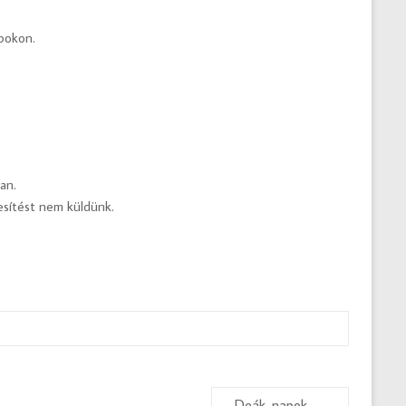
apokon.
ban.
tesítést nem küldünk.
Deák-napok
→