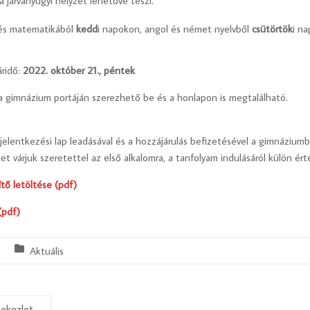
 járványügyi helyzet lehetővé teszi.
és matematikából
kedd
i napokon, angol és német nyelvből
csütörtök
i n
áridő:
2022. október 21., péntek
 a gimnázium portáján szerezhető be és a honlapon is megtalálható.
rt jelentkezési lap leadásával és a hozzájárulás befizetésével a gimnázium
et várjuk szeretettel az első alkalomra, a tanfolyam indulásáról külön ér
ítő letöltése (pdf)
(pdf)
.
Aktuális
tekezlet