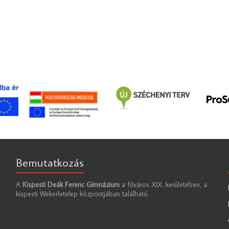
Bemutatkozás
A
Kispesti Deák Ferenc Gimnázium
a főváros XIX. kerületében, a
kispesti Wekerletelep központjában található.