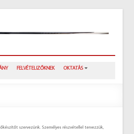
Kisp
Deá
Fere
Gim
Kispesti
VÁNY
FELVÉTELIZŐKNEK
OKTATÁS
Deák
Ferenc
Gimnázi
lőkészítőt szervezünk. Személyes részvétellel tervezzük,