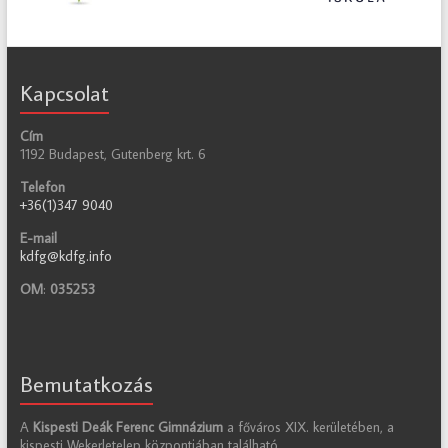
Kapcsolat
Cím
1192 Budapest, Gutenberg krt. 6
Telefon
+36(1)347 9040
E-mail
kdfg@kdfg.info
OM
:
035253
Bemutatkozás
A
Kispesti Deák Ferenc Gimnázium
a főváros XIX. kerületében, a
kispesti Wekerletelep központjában található.