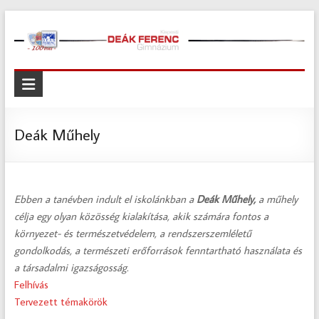
Skip
to
content
Kispesti
Deák
Ferenc
Deák Műhely
Gimnázium
Kispesti
Ebben a tanévben indult el iskolánkban a
Deák Műhely,
a műhely
Deák
célja egy olyan közösség kialakítása, akik számára fontos a
Ferenc
környezet- és természetvédelem, a rendszerszemléletű
Gimnázium
gondolkodás, a természeti erőforrások fenntartható használata és
a társadalmi igazságosság.
Felhívás
Tervezett témakörök