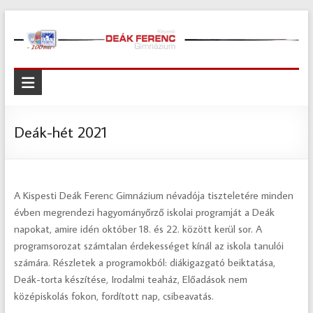
Skip
to
content
Kispesti
Deák
Ferenc
Deák-hét 2021
Gimnázium
Kispesti
A Kispesti Deák Ferenc Gimnázium névadója tiszteletére minden
Deák
évben megrendezi hagyományőrző iskolai programját a Deák
Ferenc
napokat, amire idén október 18. és 22. között kerül sor. A
Gimnázium
programsorozat számtalan érdekességet kínál az iskola tanulói
számára. Részletek a programokból: diákigazgató beiktatása,
Deák-torta készítése, Irodalmi teaház, Előadások nem
középiskolás fokon, fordított nap, csibeavatás.