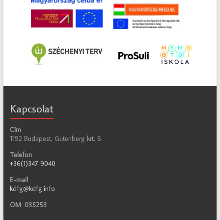
Kapcsolat
Cím
1192 Budapest, Gutenberg krt. 6
Telefon
+36(1)347 9040
E-mail
kdfg@kdfg.info
OM
:
035253