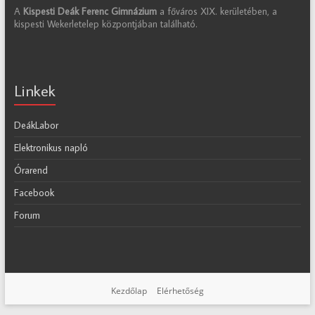
A
Kispesti Deák Ferenc Gimnázium
a főváros XIX. kerületében, a
kispesti Wekerletelep központjában található.
Linkek
DeákLabor
Elektronikus napló
Órarend
Facebook
Forum
Kezdőlap
Elérhetőség