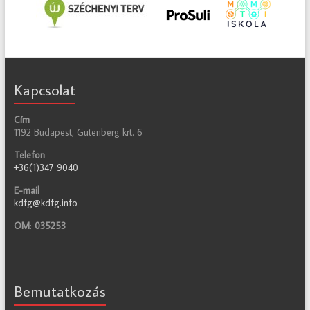
Kapcsolat
Cím
1192 Budapest, Gutenberg krt. 6
Telefon
+36(1)347 9040
E-mail
kdfg@kdfg.info
OM
:
035253
Bemutatkozás