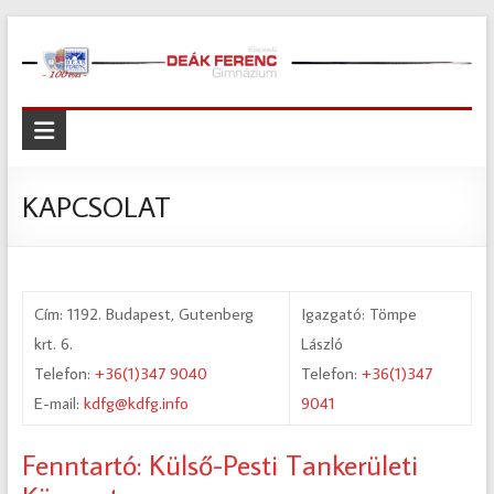
Skip
to
content
Kispesti
Deák
Ferenc
KAPCSOLAT
Gimnázium
Kispesti
Deák
Cím: 1192. Budapest, Gutenberg
Igazgató: Tömpe
Ferenc
krt. 6.
László
Gimnázium
Telefon:
+36(1)347 9040
Telefon:
+36(1)347
E-mail:
kdfg@kdfg.info
9041
Fenntartó: Külső-Pesti Tankerületi