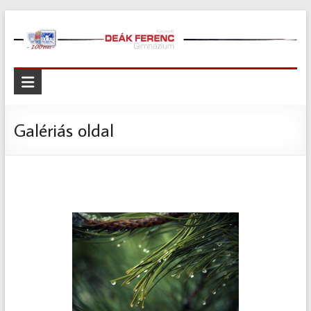
Skip
to
content
Kispesti
Deák
Ferenc
Galériás oldal
Gimnázium
Kispesti
Deák
Ferenc
Gimnázium