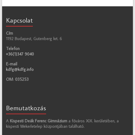
Kapcsolat
Cím
1192 Budapest, Gutenberg krt. 6
Telefon
+36(1)347 9040
E-mail
kdfg@kdfg.info
OM
:
035253
Bemutatkozás
A
Kispesti Deák Ferenc Gimnázium
a főváros XIX. kerületében, a
kispesti Wekerletelep központjában található.